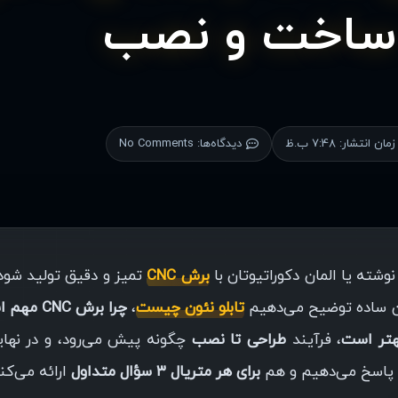
 ساخت و نصب
زمان انتشار:
7:48 ب.ظ
دیدگاه‌ها:
No Comments
شته یا المان دکوراتیو‌تان با
برش CNC
تمیز و دقیق تولید شود،
ان ساده توضیح می‌دهیم
تابلو نئون چیست
،
چرا برش CNC مهم است
بهتر است
، فرآیند
طراحی تا نصب
چگونه پیش می‌رود، و در نهای
 پاسخ می‌دهیم و هم
برای هر متریال ۳ سؤال متداول
ارائه می‌کن