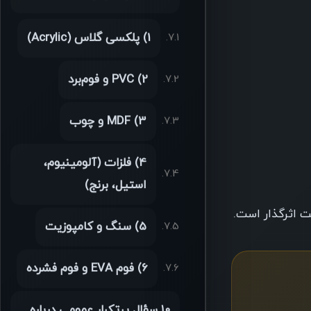
1) پلکسی گلاس (Acrylic)
2) PVC و فوم‌برد
3) MDF و چوب
4) فلزات (آلومینیوم،
استیل، برنج)
مت اثرگذار است.
5) سنگ و کامپوزیت
6) فوم EVA و فوم فشرده
۱۰ سؤال پرتکرار عمومی درباره