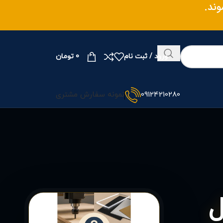
ند.
ورود / ثبت نام
0
تومان
09124210280
نمونه سفارش مشتری
مل