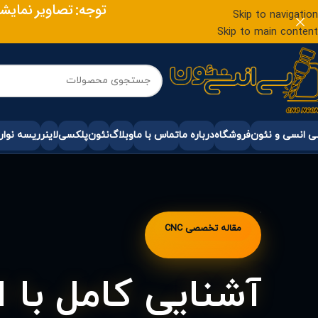
توجه: تصاویر نمایشی
Skip to navigation
Skip to main content
 انسی و نئون
فروشگاه
درباره ما
تماس با ما
وبلاگ
نئون
پلکسی
لاینر
ریسه نوار
مقاله تخصصی CNC