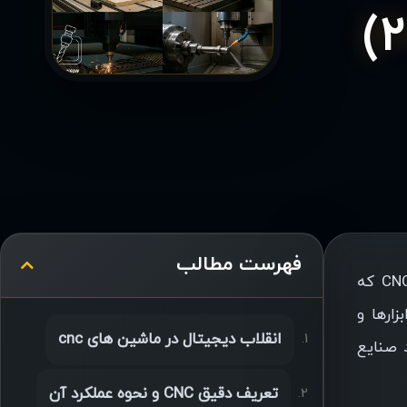
فهرست مطالب
در دنیای مدرن صنعتی، دستگاه های CNC به‌عنوان قلب تپنده تولید دقیق، سریع و مقرون‌به‌صرفه شناخته می‌شوند. CNC که
در آن ابزارها و
انقلاب دیجیتال در ماشین های cnc
 صنایع
تعریف دقیق CNC و نحوه عملکرد آن