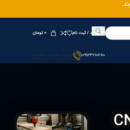
وند.
ورود / ثبت نام
0
تومان
09124210280
نمونه سفارش مشتری
واع دستگاه‌های CNC