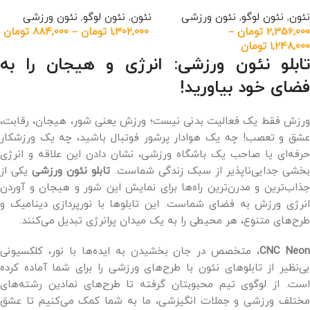
نئون
,
نئون لوگو
,
نئون ورزشی
نئون
,
نئون لوگو
,
نئون ورزشی
2,356,000
تومان
–
1,302,000
تومان
–
884,000
تومان
1,248,000
تومان
تابلو نئون ورزشی: انرژی و هیجان را به
فضای خود بیاورید!
ورزش فقط یک فعالیت بدنی نیست؛ ورزش یعنی شور، هیجان، رقابت،
عشق و تعصب! چه یک هوادار پرشور فوتبال باشید، چه یک ورزشکار
حرفه‌ای یا صاحب یک باشگاه ورزشی، نشان دادن این علاقه و انرژی
خشی جدایی‌ناپذیر از سبک زندگی شماست.
تابلو نئون ورزشی
یکی از
جذاب‌ترین و مدرن‌ترین راه‌ها برای نمایش این شور و هیجان و آوردن
انرژی ورزش به فضای شماست. این تابلوها با نورپردازی دینامیک و
طرح‌های متنوع، هر محیطی را به یک میدان پرانرژی تبدیل می‌کنند.
CNC Neo
، متخصص در جان بخشیدن به ایده‌ها با نور، کلکسیونی
بی‌نظیر از تابلوهای نئون با طرح‌های ورزشی را برای شما آماده کرده
است. از لوگوی تیم محبوبتان گرفته تا طرح‌های نمادین رشته‌های
مختلف ورزشی و جملات انگیزشی، ما به شما کمک می‌کنیم تا عشق