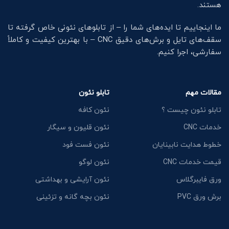
هستند.
ما اینجاییم تا ایده‌های شما را – از تابلوهای نئونی خاص گرفته تا
سقف‌های تایل و برش‌های دقیق CNC – با بهترین کیفیت و کاملاً
سفارشی، اجرا کنیم.
مقالات مهم
تابلو نئون
تابلو نئون چیست ؟
نئون کافه
خدمات CNC
نئون قلیون و سیگار
خطوط هدایت نابینایان
نئون فست فود
قیمت خدمات CNC
نئون لوگو
ورق فایبرگلاس
نئون آرایشی و بهداشتی
برش ورق PVC
نئون بچه گانه و تزئینی