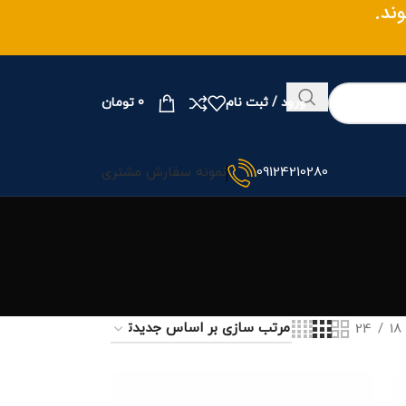
ند.
ورود / ثبت نام
0
تومان
09124210280
نمونه سفارش مشتری
24
18