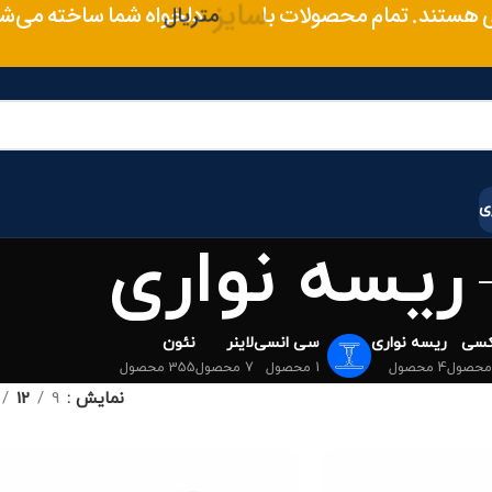
سایز
ی هستند. تمام محصولات با
دلخواه شما ساخته می‌شو
متریال
ی
ریسه نواری
کسی
ریسه نواری
سی انسی
لاینر
نئون
4 محصول
1 محصول
7 محصول
355 محصول
نمایش
9
12