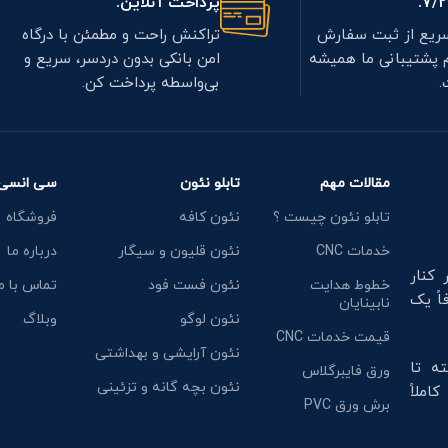
پرداخت آنلاین.
ریع از ثبت سفارش
تراکنش راحت و مطمئن با درگاه
م پشتیبانی ما همیشه
امن بانکی بدون دردسر، سریع و
.
بی‌واسطه پرداخت کن.
مقالات مهم
تابلو نئون
سی انسی 
تابلو نئون چیست ؟
نئون کافه
فروشگاه
خدمات CNC
نئون قلیون و سیگار
درباره ما
ال تجربه، در کنار
خطوط هدایت
نئون فست فود
تماس با م
اً یک
نابینایان
نئون لوگو
وبلاگ
قیمت خدمات CNC
نئون آرایشی و بهداشتی
ته تا
ورق فایبرگلاس
نئون بچه گانه و تزئینی
ت و کاملاً
برش ورق PVC