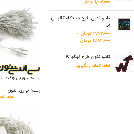
1,612,000
تومان
تابلو نئون طرح دستگاه کالباس
بر
3,162,000
تومان
–
2,184,000
تومان
تابلو نئون طرح لوگو W
لطفا تماس بگیرید
ریسه سوزنی هفت رن
ریسه نواری
,
نئون
لطفا تم