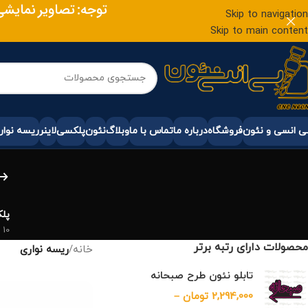
توجه: تصاویر نمایش
Skip to navigation
Skip to main content
 انسی و نئون
فروشگاه
درباره ما
تماس با ما
وبلاگ
نئون
پلکسی
لاینر
ریسه نوار
پل
10 محصول
محصولات دارای رتبه برتر
خانه
/
ریسه نواری
تابلو نئون طرح صبحانه
2,294,000
تومان
–