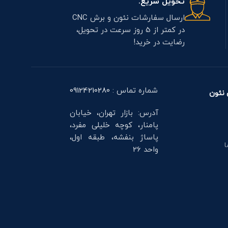
تحویل سریع.
ارسال سفارشات نئون و برش CNC
در کمتر از 5 روز سرعت در تحویل،
رضایت در خرید!
شماره تماس :
09124210280
نئون
آدرس: بازار تهران، خیابان
پامنار، کوچه خلیلی مفرد،
پاساژ بنفشه، طبقه اول،
ا
واحد 26