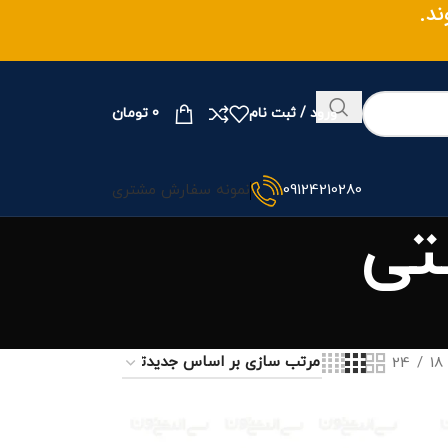
وند.
ورود / ثبت نام
0
تومان
09124210280
نمونه سفارش مشتری
تی
24
18