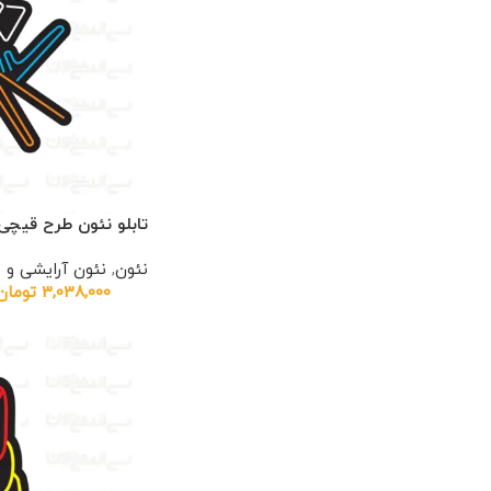
تابلو نئون طرح قیچی
نئون
,
نئون آرایشی و 
3,038,000
تومان