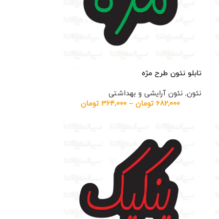
تابلو نئون طرح مژه
نئون
,
نئون آرایشی و بهداشتی
682,000
تومان
–
364,000
تومان