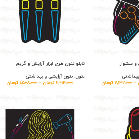
 و سشوار
تابلو نئون طرح ابزار آرایش و گریم
بهداشتی
نئون
,
نئون آرایشی و بهداشتی
–
2,132,000
تومان
2,914,000
تومان
–
1,508,000
تومان