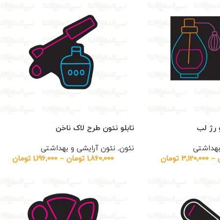
 رژ لب
تابلو نئون طرح لاک ناخن
بهداشتی
نئون
,
نئون آرایشی و بهداشتی
–
3,120,000
تومان
1,860,000
تومان
–
1,196,000
تومان