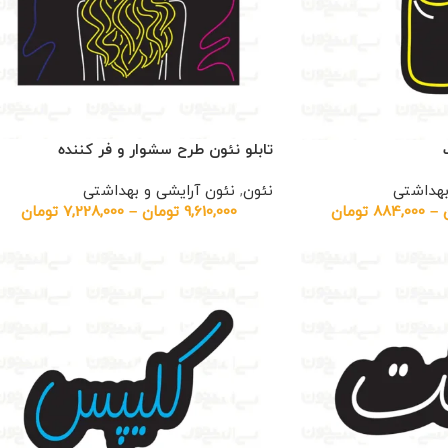
تابلو نئون طرح سشوار و فر کننده
بهداشتی
نئون
,
نئون آرایشی و بهداشتی
–
884,000
تومان
9,610,000
تومان
–
7,228,000
تومان