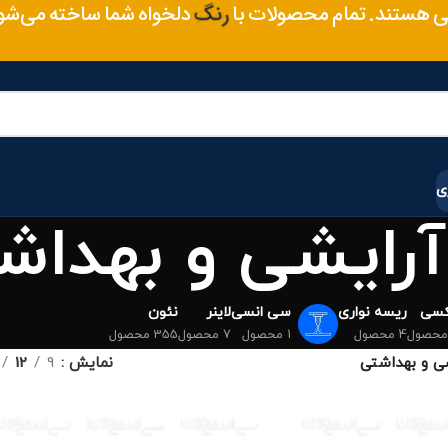
متریال
 هستند. تمام محصولات با
دلخواه شما ساخته می‌ش
رنگ
ی
آرایشی و بهداش
کسی
ریسه نواری
سی انسی
لاینر
نئون
4 محصول
1 محصول
7 محصول
355 محصول
شی و بهداشتی
نمایش
9
12