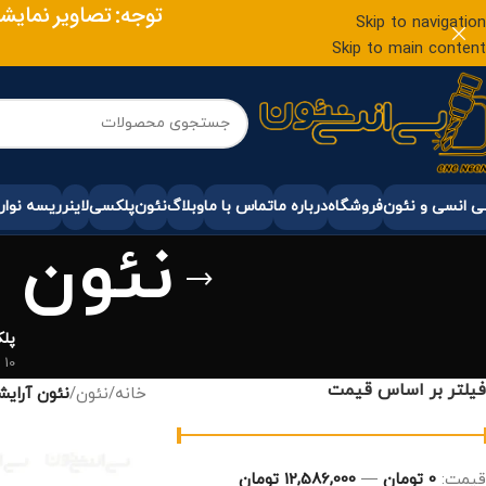
توجه: تصاویر نمایشی
Skip to navigation
Skip to main content
 انسی و نئون
فروشگاه
درباره ما
تماس با ما
وبلاگ
نئون
پلکسی
لاینر
ریسه نوار
نئون 
پل
10 محصول
فیلتر بر اساس قیمت
خانه
/
نئون
/
نئون آرای
قيمت:
0 تومان
—
12,586,000 تومان