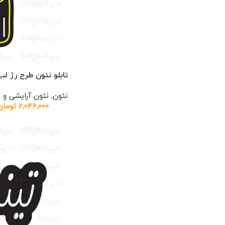
تابلو نئون طرح رژ لب
نئون
,
نئون آرایشی و 
2,046,000
تومان