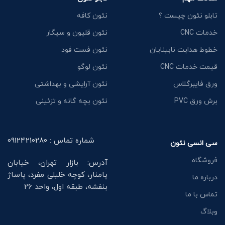
تابلو نئون چیست ؟
نئون کافه
خدمات CNC
نئون قلیون و سیگار
خطوط هدایت نابینایان
نئون فست فود
قیمت خدمات CNC
نئون لوگو
ورق فایبرگلاس
نئون آرایشی و بهداشتی
برش ورق PVC
نئون بچه گانه و تزئینی
شماره تماس :
09124210280
سی انسی نئون
فروشگاه
آدرس: بازار تهران، خیابان
پامنار، کوچه خلیلی مفرد، پاساژ
درباره ما
بنفشه، طبقه اول، واحد 26
تماس با ما
وبلاگ