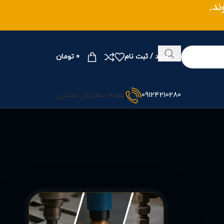
وند.
ورود / ثبت نام
0
تومان
09124210280
نمونه سفارش مشتری