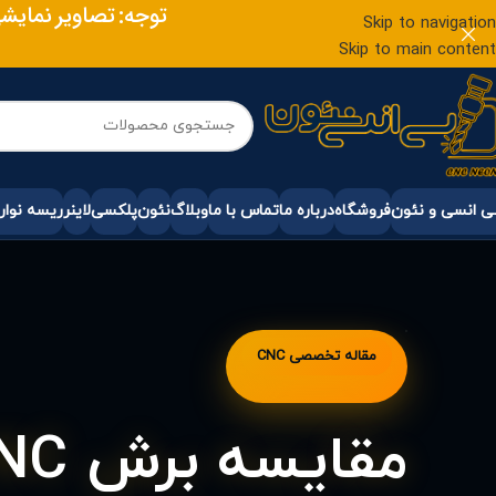
توجه: تصاویر نمایشی
Skip to navigation
Skip to main content
 انسی و نئون
فروشگاه
درباره ما
تماس با ما
وبلاگ
نئون
پلکسی
لاینر
ریسه نوار
مقاله تخصصی CNC