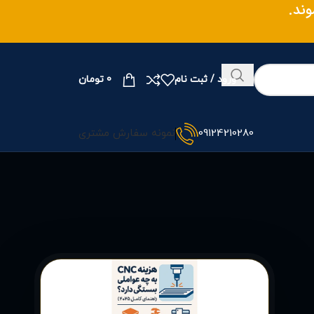
وند.
ورود / ثبت نام
0
تومان
09124210280
نمونه سفارش مشتری