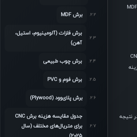
ه ضخامت بیشتر باشد، زمان برش طولانی‌تر شده و تیغه‌ها یا مته‌ها فشار بیشتری تحمل می‌کنند. به همین دلیل، برش MDF
برش MDF
برش فلزات (آلومینیوم، استیل،
آهن)
لیزر، واترجت، پلاسما) عرضه می‌شوند و هر کدام تعرفه خاص خود را دارند. مثلاً CNC
برش چوب طبیعی
ینه
برش فوم و PVC
برش پلای‌وود (Plywood)
جدول مقایسه هزینه برش CNC
ر نتیجه
برای متریال‌های مختلف (سال
۲۰۲۵)