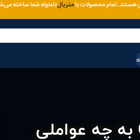
رنگ
 هستند. تمام محصولات با
دلخواه شما ساخته می‌ش
سایز
متریال
ی
هزینه برش CNC به چه عواملی