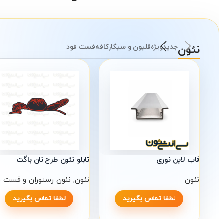
نئون
جدید
ویژه
قلیون و سیگار
کافه
فست فود
قاب لاین نوری
تابلو نئون طرح نان باگت
نئون
نئون
,
نئون رستوران و فست ف
لطفا تماس بگیرید
لطفا تماس بگیرید