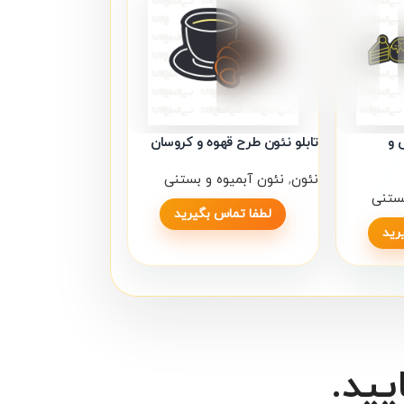
برای خرید تابلو نئون طرح باریستا با ما در تماس باشید
آدرس ما: بازار تهران، خیابان پامنار، کوچه خلیلی مفرد، پاساژ
بنفشه، طبقه اول، واحد 26
شماره تماس: 09124210280
 و
تابلو نئون طرح قهوه و کروسان
نئون
,
نئون آبمیوه و بستنی
بستنی
لطفا تماس بگیرید
رید
یید.