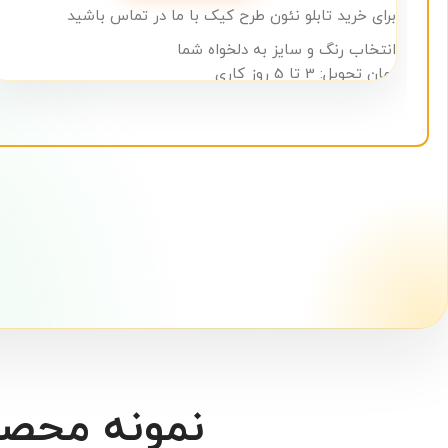
برای خرید تابلو نئون طرح کیک با ما در تماس باشید
انتخاب رنگ و سایز به دلخواه شما
زمان تحویل: 3 تا 5 روز کاری
ضمانت یک ساله برای تابلوهای نئون
آدرس ما: بازار تهران، خیابان پامنار، کوچه خلیلی مفرد، پاساژ
بنفشه، طبقه اول، واحد 26
شماره تماس: 09124210280
نمونه محص