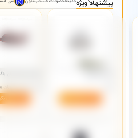
جدید
محصولات منتخب
نئون
سی انس
پیشنهاد ویژه
قاب لاین نوری
تابلو نئون طرح نان با
نئون
نئون
,
نئون رستوران 
داغ
لطفا تماس بگیرید
لطفا تماس بگی
تابلو نئون طرح قلیون شماره 3
نئون
,
نئون قلیون و سیگار
3,782,000
تومان
2,444,000
تومان
–