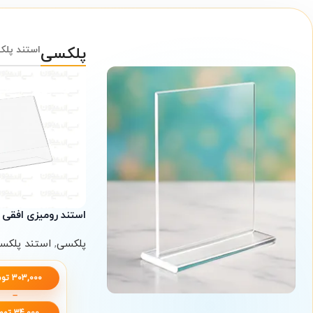
پلکسی
استند پل
استند رومیزی افقی
پلکسی
,
استند پلکس
303,000
توم
–