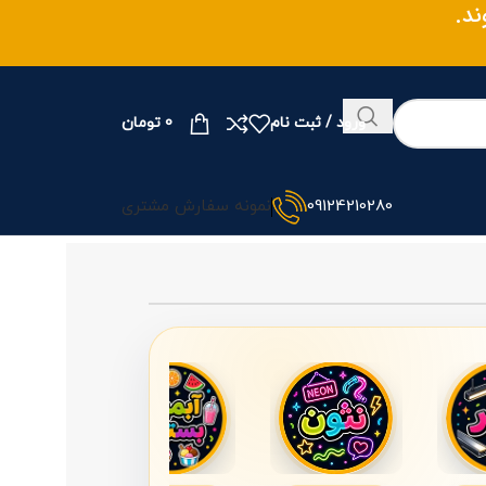
ند.
ورود / ثبت نام
0
تومان
09124210280
نمونه سفارش مشتری