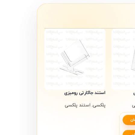
استند جاکارتی رومیزی
ی
پلکسی
,
استند پلکسی
ان