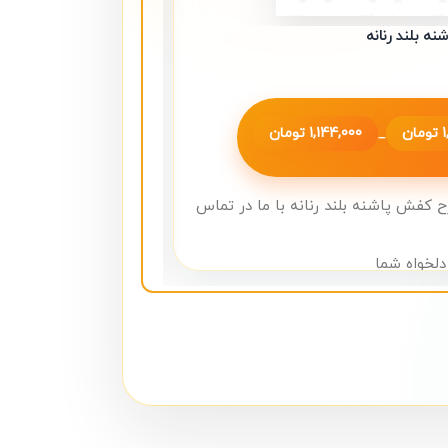
ه بلند رنانه
تابلو نئون طرح چای
نئون
,
نئون کافه
تومان
1,144,000
تومان
1,984,000
–
رح کفش پاشنه بلند رنانه با ما در تماس
برای خرید تابلو نئون طر
آدرس ما: بازار تهران، خی
دلخواه شما
بنفشه، طبقه اول، واحد 26
شماره تماس: 09124210280
بلوهای نئون
یابان پامنار، کوچه خلیلی مفرد، پاساژ