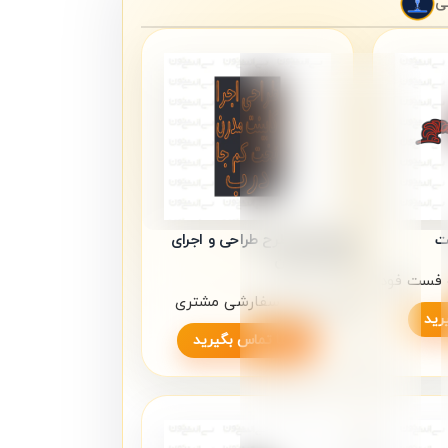
ی
گت
تابلو نئون طرح طراحی و اجرای
کابینت مدرن
و فست فود
نئون
,
نئون سفارشی مشتری
داغ
رید
تابلو نئون طرح باریستا
لطفا تماس بگیرید
نئون
,
نئون کافه
6,200,000
تومان
3,900,000
تومان
–