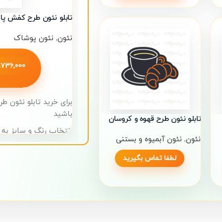
تابلو نئون طرح کفش پاشن
نئون
,
نئون پوشاک
1,736,000
برای خرید تابلو نئون ط
باشید
تابلو نئون طرح قهوه و کروسان
انتخاب رنگ و سایز به 
نئون
,
نئون آبمیوه و بستنی
زمان تحویل: 3 تا 5 روز کاری
ضمانت یک ساله برای تا
لطفا تماس بگیرید
آدرس ما: بازار تهران، خ
بنفشه، طبقه اول، واحد 26
شماره تماس: 09124210280