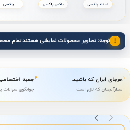
نئون آبمیوه و بستنی
نئون آرایشی و بهداشتی
نئون الکتریک
!
توجه: تصاویر محصولات نمایشی هستند.
تمام محصو
2.
1.
هرجای ایران که باشید.
جعبه اختصاصی 
سطرآنچنان که لازم است
جوابگوی سوالات پ