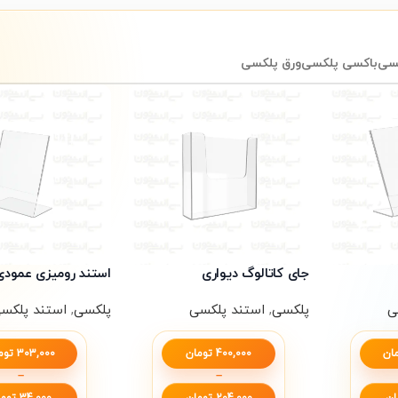
کسی
باکسی پلکسی
ورق پلکسی
جای کاتالوگ دیواری
استند رومیزی عمودی
ی
پلکسی
,
استند پلکسی
پلکسی
,
استند پلکس
ان
400,000
تومان
303,000
توم
–
–