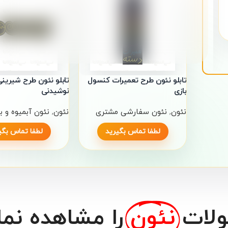
برای خرید تابلو نئون طرح قلیون با ما در تماس باشید
آدرس ما: بازار تهران، خیابان پامنار، کوچه خلیلی مفرد، پاساژ
بنفشه، طبقه اول، واحد 26
شماره تماس: 09124210280
تابلو نئون طرح تعمیرات کنسول
تابلو نئون طرح شیرینی
بازی
نوشیدنی
نئون
,
نئون سفارشی مشتری
نئون
,
نئون آبمیوه و 
لطفا تماس بگیرید
لطفا تماس بگی
ولات
نئون
را مشاهده نما