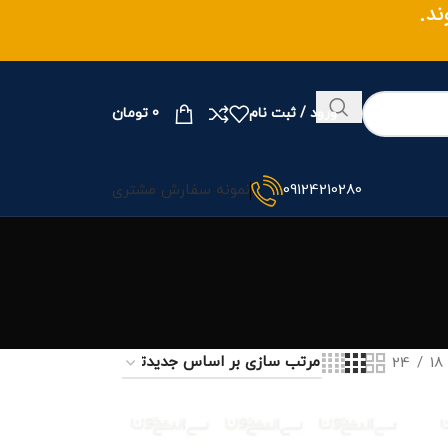
وند.
ورود / ثبت نام
0
تومان
09124210280
نمونه سفارش مشتری
24
18