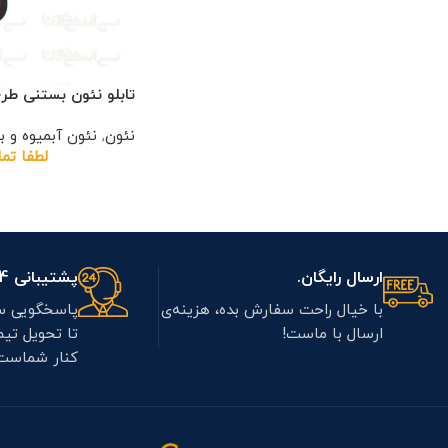
تابلو نئون بستنی طرح 
نئون
,
نئون آبمیوه و 
لطفا تم
ارسال رایگان.
پشتیبانی 7/24.
با خیال راحت سفارش بده، هزینه‌ی
پاسخگویی س
ارسال با ماست!
تا تحویل تی
کنار شماست