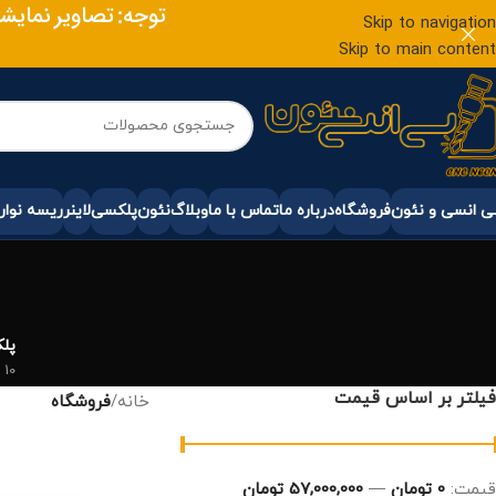
توجه: تصاویر نمایشی
Skip to navigation
Skip to main content
 انسی و نئون
فروشگاه
درباره ما
تماس با ما
وبلاگ
نئون
پلکسی
لاینر
ریسه نوار
پل
10 محصول
فیلتر بر اساس قیمت
خانه
/
فروشگاه
قيمت:
0 تومان
—
57,000,000 تومان