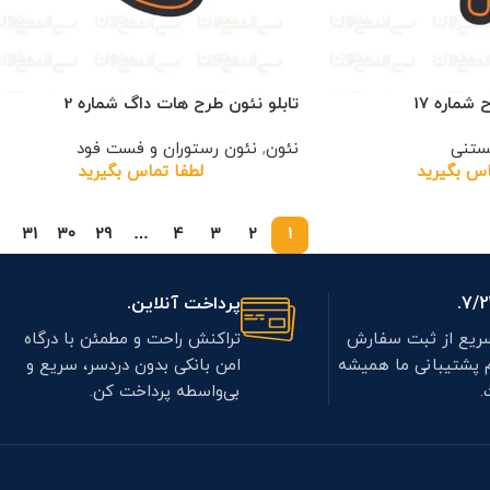
شماره 17
تابلو نئون طرح هات داگ شماره 2
بستنی
نئون
,
نئون رستوران و فست فود
اس بگیرید
لطفا تماس بگیرید
31
30
29
…
4
3
2
1
پرداخت آنلاین.
ریع از ثبت سفارش
تراکنش راحت و مطمئن با درگاه
م پشتیبانی ما همیشه
امن بانکی بدون دردسر، سریع و
.
بی‌واسطه پرداخت کن.