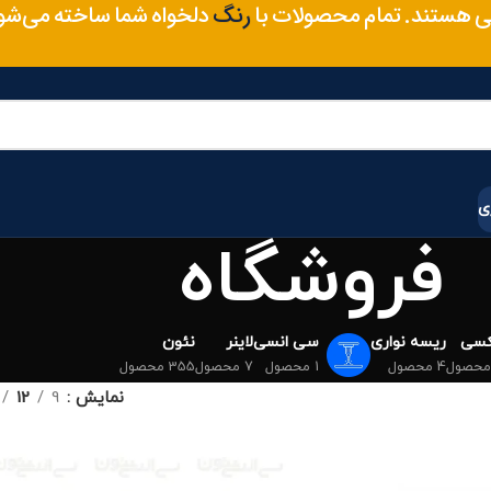
متریال
 هستند. تمام محصولات با
دلخواه شما ساخته می‌ش
رنگ
ی
فروشگاه
کسی
ریسه نواری
سی انسی
لاینر
نئون
4 محصول
1 محصول
7 محصول
355 محصول
نمایش
9
12