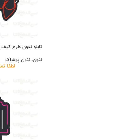
تابلو نئون طرح کیف 
نئون
,
نئون پوشاک
لطفا تم