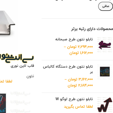
صافی
محصولات دارای رتبه برتر
تابلو نئون طرح صبحانه
2,294,000
تومان
–
1,612,000
تومان
قاب لاین نوری
تابلو نئون طرح دستگاه کالباس
بر
نئون
3,162,000
تومان
–
لطفا تم
2,184,000
تومان
تابلو نئون طرح لوگو W
لطفا تماس بگیرید