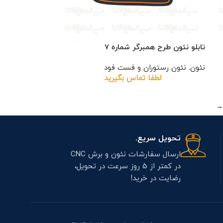
تابلو نئون طرح همبرگر شماره 7
نئون
,
نئون رستوران و فست فود
لطفا تماس بگیرید
→
تحویل سریع.
ارسال سفارشات نئون و برش CNC
در کمتر از 5 روز سرعت در تحویل،
رضایت در خرید!