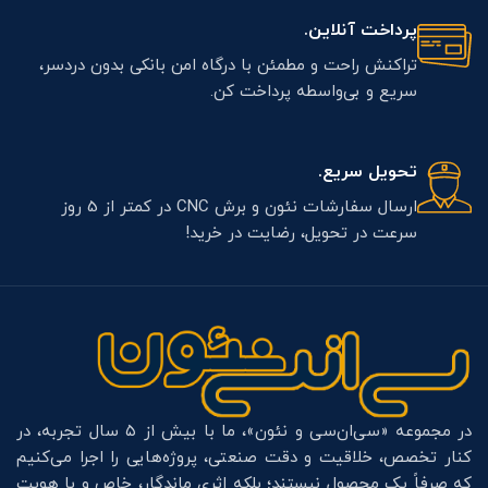
پرداخت آنلاین.
تراکنش راحت و مطمئن با درگاه امن بانکی بدون دردسر،
سریع و بی‌واسطه پرداخت کن.
تحویل سریع.
ارسال سفارشات نئون و برش CNC در کمتر از 5 روز
سرعت در تحویل، رضایت در خرید!
در مجموعه «سی‌ان‌سی و نئون»، ما با بیش از ۵ سال تجربه، در
کنار تخصص، خلاقیت و دقت صنعتی، پروژه‌هایی را اجرا می‌کنیم
که صرفاً یک محصول نیستند؛ بلکه اثری ماندگار، خاص و با هویت