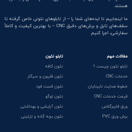
هستند.
ما اینجاییم تا ایده‌های شما را – از تابلوهای نئونی خاص گرفته تا
سقف‌های تایل و برش‌های دقیق CNC – با بهترین کیفیت و کاملاً
سفارشی، اجرا کنیم.
مقالات مهم
تابلو نئون
تابلو نئون چیست ؟
نئون کافه
خدمات CNC
نئون قلیون و سیگار
خطوط هدایت نابینایان
نئون فست فود
قیمت خدمات CNC
نئون لوگو
ورق فایبرگلاس
نئون آرایشی و بهداشتی
برش ورق PVC
نئون بچه گانه و تزئینی