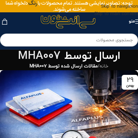
متریال
توجه: تصاویر نمایشی هستند. تمام محصولات با
دلخواه شما
رنگ
Skip to navigation
ساخته می‌شوند.
Skip to main content
منو
ارسال توسط
MHA007
خانه
/
مقالات ارسال شده توسط MHA007
29
بهمن