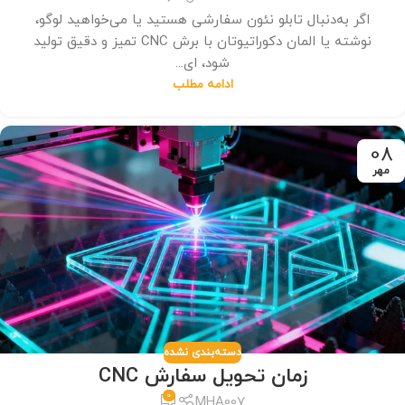
اگر به‌دنبال تابلو نئون سفارشی هستید یا می‌خواهید لوگو،
نوشته یا المان دکوراتیو‌تان با برش CNC تمیز و دقیق تولید
شود، ای...
ادامه مطلب
08
مهر
دسته‌بندی نشده
زمان تحویل سفارش CNC
0
MHA007