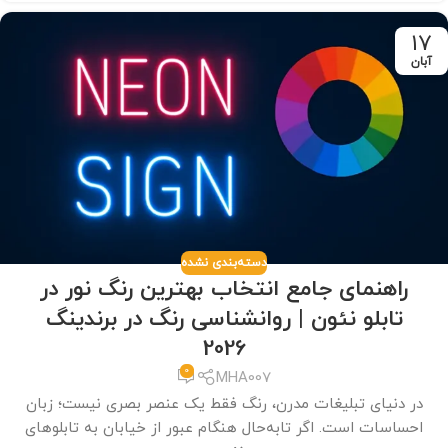
17
آبان
دسته‌بندی نشده
راهنمای جامع انتخاب بهترین رنگ نور در
تابلو نئون | روانشناسی رنگ در برندینگ
2026
0
MHA007
در دنیای تبلیغات مدرن، رنگ فقط یک عنصر بصری نیست؛ زبان
احساسات است. اگر تا‌به‌حال هنگام عبور از خیابان به تابلوهای