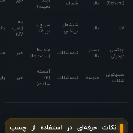
(چند
خیر
مت
(Solvent)
بالا
شفاف
دقیقه)
بله
شیشه‌ای
سریع با
UV
بالا
(لامپ
بالا
بی‌نقص
نور UV
UV)
اپوکسی
بسیار
متوسط
نیمه‌شفاف
خیر
مت
دوجزئی
بالا
(ساعت‌ها)
آهسته
سیلیکونی
متوسط
نیمه‌شفاف
(24
خیر
پای
شفاف
ساعت)
نکات حرفه‌ای در استفاده از چسب