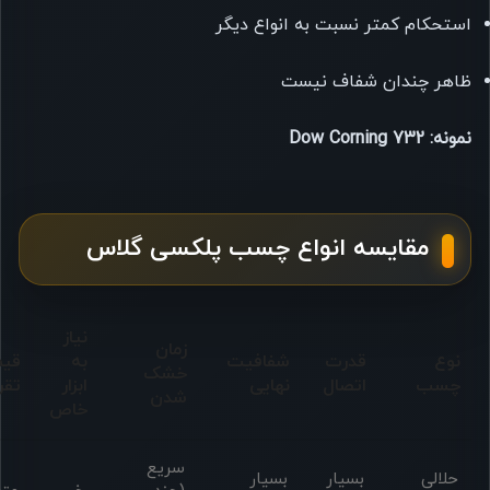
استحکام کمتر نسبت به انواع دیگر
ظاهر چندان شفاف نیست
نمونه:
Dow Corning 732
مقایسه انواع چسب پلکسی گلاس
نیاز
زمان
نوع
قدرت
شفافیت
به
قی
خشک
چسب
اتصال
نهایی
ابزار
تقر
شدن
خاص
سریع
حلالی
بسیار
بسیار