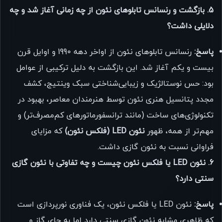
5. بازگشت و رنسانس تابلوهای نئون از چه زمانی آغاز شد و چه
دلایلی داشت؟
پاسخ:
رنسانس تابلوهای نئون از اواخر دهه 1990 و اوایل قرن
بیست و یکم آغاز شد. این بازگشت به دلیل ترکیبی از عوامل
بود: حس نوستالژیک و زیبایی‌شناختی سبک وینتیج، کشف
مجدد پتانسیل هنری نئون توسط هنرمندان معاصر، بهبود در
تکنولوژی‌های ساخت (مانند ترانسفورماتورهای کم‌مصرف‌تر) و
مهم‌تر از همه، ظهور
نئون LED (فلکس نئون)
که مزایای
فراوانی نسبت به نئون گازی داشت.
6. نئون LED یا فلکس نئون چیست و چه تفاوتی با نئون گازی
سنتی دارد؟
پاسخ:
نئون LED یا فلکس نئون، یک فناوری نورپردازی است
که ظاهری مشابه نئون گازی سنتی دارد اما به جای گاز و