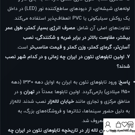
لوله‌های شیشه‌ای، از دیودهای ساطع‌کننده نور (LED) در داخل
یک روکش سیلیکونی یا PVC انعطاف‌پذیر استفاده می‌کند.
تفاوت‌های اصلی آن شامل:
مصرف انرژی بسیار کمتر، طول عمر
بیشتر، مقاومت بالاتر در برابر ضربه و شکنندگی، نصب
آسان‌تر، گرمای کمتر، وزن کمتر و قیمت مناسب‌تر
است.
7. اولین تابلوهای نئون در ایران چه زمانی و در کدام شهر نصب
شدند؟
پاسخ:
ورود تابلوهای نئون به ایران به اوایل دهه 1330 (دهه
1950 میلادی) بازمی‌گردد. اولین تابلوها عمدتاً در
تهران
و در
مناطق مرکزی و تجاری مانند
خیابان لاله‌زار
نصب شدند. لاله‌زار
به دلیل حضور سینماها، تئاترها و فروشگاه‌های بزرگ، به
“نئون‌پاشی” معروف شد.
8. نقش خیابان لاله زار در تاریخچه تابلوهای نئون در ایران چه
روشگاه
ت علاقه‌مندی‌ها
سبد خرید
حساب من