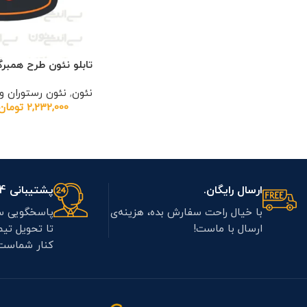
تابلو نئون طرح همبرگ
نئون
,
نئون رستوران 
2,232,000
تومان
ارسال رایگان.
پشتیبانی 7/24.
با خیال راحت سفارش بده، هزینه‌ی
پاسخگویی س
ارسال با ماست!
تا تحویل تی
کنار شماست