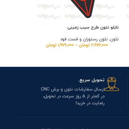
تابلو نئون طرح سیب زمینی
نئون
,
نئون رستوران و فست فود
2,976,000
تومان
–
1,976,000
تومان
تحویل سریع.
ارسال سفارشات نئون و برش CNC
در کمتر از 5 روز سرعت در تحویل،
رضایت در خرید!