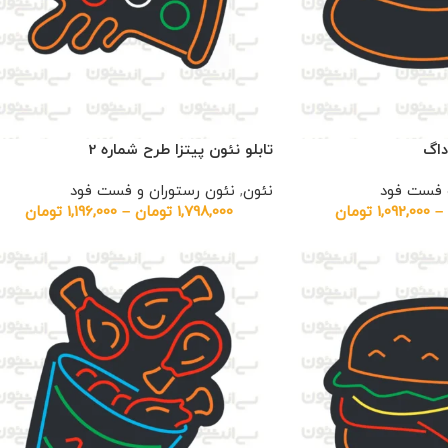
داگ
تابلو نئون پیتزا طرح شماره 2
و فست فود
نئون
,
نئون رستوران و فست فود
–
1,092,000
تومان
1,798,000
تومان
–
1,196,000
تومان