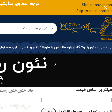
توجه: تصاویر نمایشی
Skip to navigation
Skip to main content
 انسی و نئون
فروشگاه
درباره ما
تماس با ما
وبلاگ
نئون
پلکسی
لاینر
ریسه نوار
نئون ر
پل
10 محصول
فیلتر بر اساس قیمت
خانه
/
نئون
/
نئون رستو