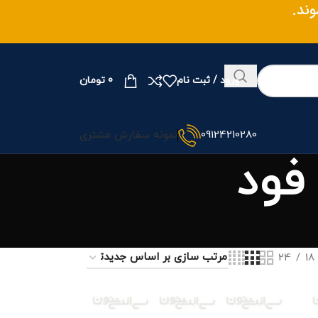
وند.
ورود / ثبت نام
0
تومان
09124210280
نمونه سفارش مشتری
فود
24
18