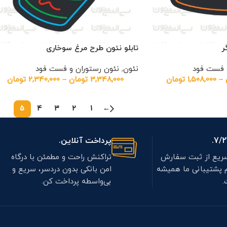
ر
تابلو نئون طرح مرغ سوخاری
و فست فود
نئون
,
نئون رستوران و فست فود
–
1,508,000
تومان
3,348,000
تومان
–
2,340,000
تومان
5
4
3
2
1
←
پرداخت آنلاین.
ریع از ثبت سفارش
تراکنش راحت و مطمئن با درگاه
م پشتیبانی ما همیشه
امن بانکی بدون دردسر، سریع و
.
بی‌واسطه پرداخت کن.