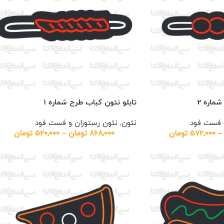
ماره 2
تابلو نئون کباب طرح شماره 1
و فست فود
نئون
,
نئون رستوران و فست فود
–
572,000
تومان
868,000
تومان
–
520,000
تومان