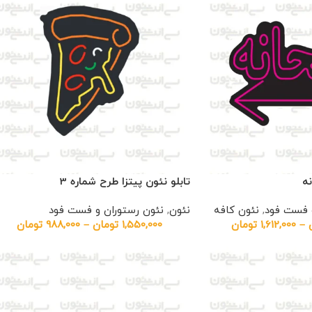
ه
تابلو نئون پیتزا طرح شماره 3
و فست فود
,
نئون کافه
نئون
,
نئون رستوران و فست فود
–
1,612,000
تومان
1,550,000
تومان
–
988,000
تومان