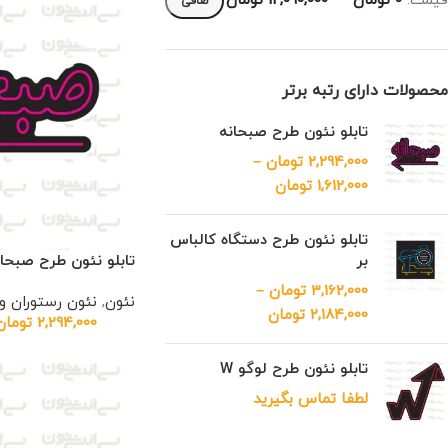
قيمت:
0 تومان
—
12,090,000 تومان
صافی
محصولات دارای رتبه برتر
تابلو نئون طرح صبحانه
2,294,000
تومان
–
1,612,000
تومان
تابلو نئون طرح دستگاه کالباس
تابلو نئون طرح صبحان
بر
3,162,000
تومان
–
نئون
,
نئون رستوران 
2,184,000
تومان
2,294,000
تومان
تابلو نئون طرح لوگو W
لطفا تماس بگیرید