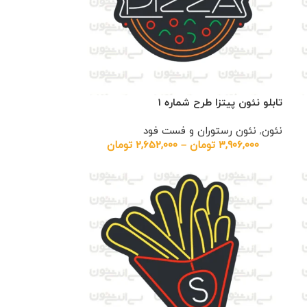
تابلو نئون پیتزا طرح شماره 1
نئون
,
نئون رستوران و فست فود
3,906,000
تومان
–
2,652,000
تومان