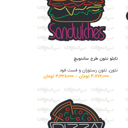
تابلو نئون طرح ساندویچ
نئون
,
نئون رستوران و فست فود
4,772,000
تومان
–
3,328,000
تومان