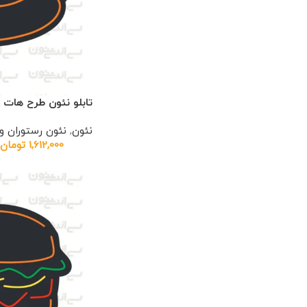
تابلو نئون طرح هات 
نئون
,
نئون رستوران 
1,612,000
تومان