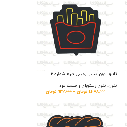
تابلو نئون سیب زمینی طرح شماره 2
نئون
,
نئون رستوران و فست فود
1,488,000
تومان
–
936,000
تومان