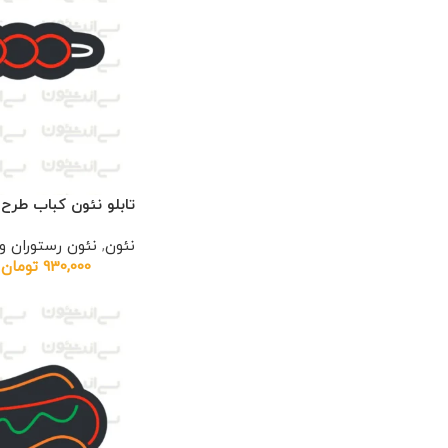
تابلو نئون کباب طرح ش
نئون
,
نئون رستوران 
930,000
تومان