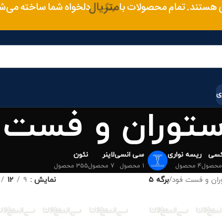
 هستند. تمام محصولات با
متریال
دلخواه شما ساخته می‌ش
ی
ستوران و فست 
کسی
ریسه نواری
سی انسی
لاینر
نئون
4 محصول
1 محصول
7 محصول
355 محصول
ران و فست فود
/
برگه 5
نمایش
9
12