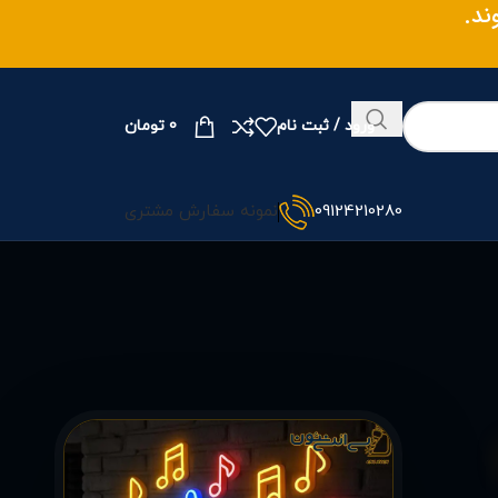
ند.
ورود / ثبت نام
0
تومان
09124210280
نمونه سفارش مشتری