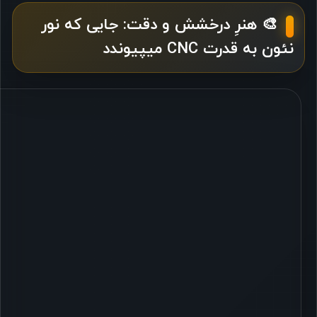
🎨 هنرِ درخشش و دقت: جایی که نور
نئون به قدرت CNC میپیوندد