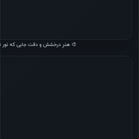
🎨 هنرِ درخشش و دقت جایی که نور نئون به ق