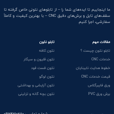
ما اینجاییم تا ایده‌های شما را – از تابلوهای نئونی خاص گرفته تا
سقف‌های تایل و برش‌های دقیق CNC – با بهترین کیفیت و کاملاً
سفارشی، اجرا کنیم.
مقالات مهم
تابلو نئون
تابلو نئون چیست ؟
نئون کافه
خدمات CNC
نئون قلیون و سیگار
خطوط هدایت نابینایان
نئون فست فود
قیمت خدمات CNC
نئون لوگو
ورق فایبرگلاس
نئون آرایشی و بهداشتی
برش ورق PVC
نئون بچه گانه و تزئینی