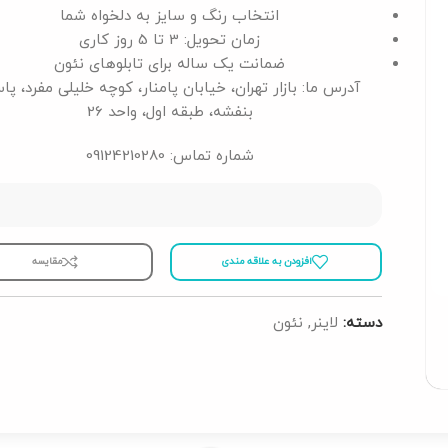
انتخاب رنگ و سایز به دلخواه شما
زمان تحویل: 3 تا 5 روز کاری
ضمانت یک ساله برای تابلوهای نئون
آدرس ما: بازار تهران، خیابان پامنار، کوچه خلیلی مفرد، پا
بنفشه، طبقه اول، واحد 26
شماره تماس: 09124210280
افزودن به علاقه مندی
مقايسه
دسته:
لاینر
,
نئون