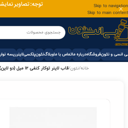
توجه: تصاویر نمایش
Skip to navigation
Skip to main content
 انسی و نئون
فروشگاه
درباره ما
تماس با ما
وبلاگ
نئون
پلکسی
لاینر
ریسه نوار
خانه
/
نئون
/
قاب لاینر توکار کنفی 12 میل (دو لاین)