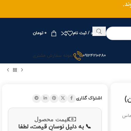
ند.
ورود / ثبت نام
0
تومان
09124210280
نمونه سفارش مشتری
اشتراک گذاری
ما در تماس
قیمت محصول
📞 به دلیل نوسان قیمت، لطفا