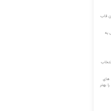
این قاب
 به
ب لاینر توکار کنفی 12 میل دو لاین انتخاب
 های
ا بهتر