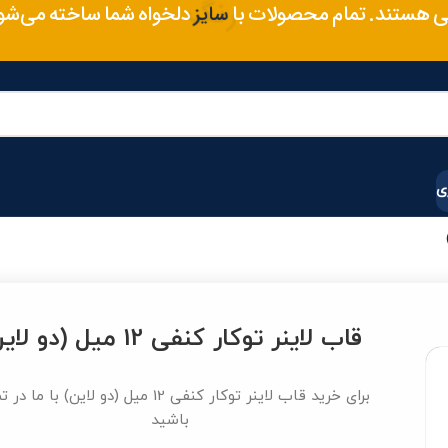
متریال
ی هستند. تمام محصولات با
دلخواه شما ساخته می‌شو
رنگ
ی
قاب لاینر توکار کنفی 12 میل (دو لاین)
برای خرید قاب لاینر توکار کنفی 12 میل (دو لاین) با 
باشید