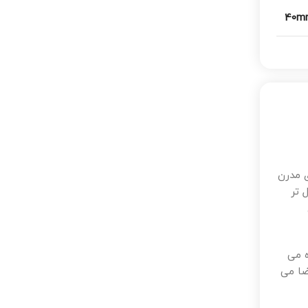
40m
ای مدرن
 تر
ه می
فضا می