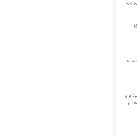
قط خط
چ
ه به
اف اجرا شود و با
ا بر