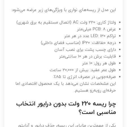
این مدل از ریسه‌های نواری با ویژگی‌های زیر عرضه می‌شود:
ولتاژ کاری: 220 ولت AC (اتصال مستقیم به برق شهری)
عرض PCB: 8 میلی‌متر
تراکم LED: 120 عدد در هر متر
درجه حفاظت: IP20 (مناسب فضای داخلی)
دارای چسب پشت برای نصب آسان
قابلیت برش در هر 10 سانتی‌متر
طول هر رول: 10 متر
طول عمر مفید: بیش از 20,000 ساعت
صرفه‌جویی در مصرف انرژی تا 85٪
این مشخصات نشان می‌دهد با یک محصول اقتصادی اما
حرفه‌ای روبه‌رو هستیم.
چرا ریسه 220 ولت بدون درایور انتخاب
مناسبی است؟
یکی از مهم‌ترین مزایای این ریسه، حذف درایور و آداپتور