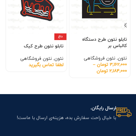
داغ
تابلو نئون طرح دستگاه
کالباس بر
تابلو نئون طرح کیک
نئون
,
نئون فروشگاهی
نئون
,
نئون فروشگاهی
3,162,000
تومان
–
لطفا تماس بگیرید
2,184,000
تومان
ارسال رایگان.
با خیال راحت سفارش بده، هزینه‌ی ارسال با ماست!