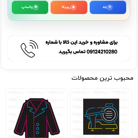
✈
بله
◆
روبیکا
☘
واتساپ
محبوب ترین محصولات