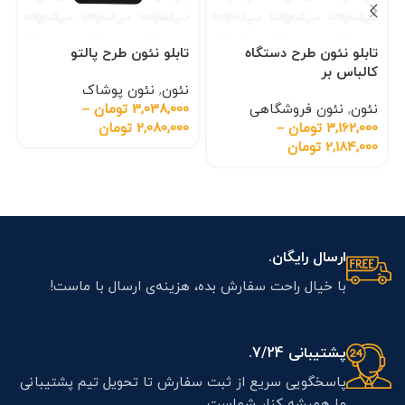
تابلو نئون طرح دستگاه
تابلو نئون طرح پالتو
کالباس بر
نئون
,
نئون پوشاک
نئون
,
نئون فروشگاهی
3,038,000
تومان
–
3,162,000
تومان
–
2,080,000
تومان
2,184,000
تومان
ارسال رایگان.
با خیال راحت سفارش بده، هزینه‌ی ارسال با ماست!
پشتیبانی 7/24.
پاسخگویی سریع از ثبت سفارش تا تحویل تیم پشتیبانی
ما همیشه کنار شماست.