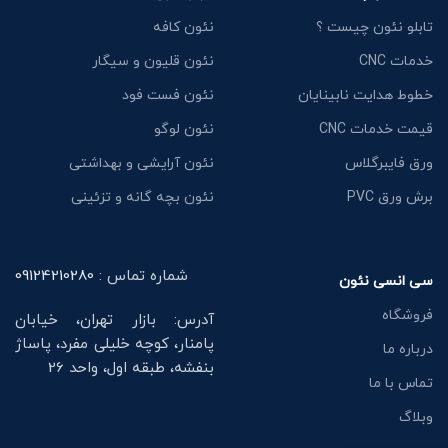
تابلو نئون چیست ؟
نئون کافه
خدمات CNC
نئون قلیون و سیگار
خطوط هدایت نابینایان
نئون فست فود
قیمت خدمات CNC
نئون لوگو
ورق فایبرگلاس
نئون آرایشی و بهداشتی
برش ورق PVC
نئون بچه گانه و تزئینی
شماره تماس :
09124210280
سی انسی نئون
فروشگاه
آدرس: بازار تهران، خیابان
پامنار، کوچه خلیلی مفرد، پاساژ
درباره ما
بنفشه، طبقه اول، واحد 26
تماس با ما
وبلاگ