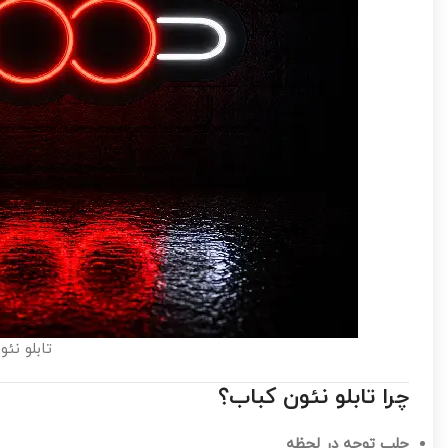
تابلو نئ
چرا تابلو نئون کباب؟
جلب توجه در لحظه