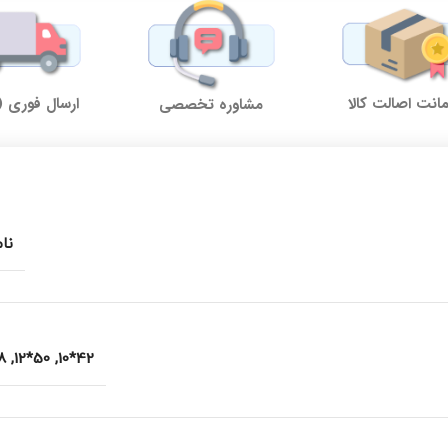
نت اصالت کالا
ارسال فوری (
مشاوره تخصصی
نا
14
,
50*12
,
42*10