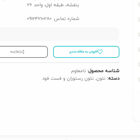
بنفشه، طبقه اول، واحد 26
شماره تماس: 09124210280
افزودن به علاقه مندی
مقايسه
شناسه محصول:
نامعلوم
دسته:
نئون
,
نئون رستوران و فست فود