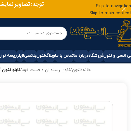
توجه: تصاویر نمایشی
Skip to navigation
Skip to main content
 انسی و نئون
فروشگاه
درباره ما
تماس با ما
وبلاگ
نئون
پلکسی
لاینر
ریسه نوار
خانه
/
نئون
/
نئون رستوران و فست فود
/
تابلو نئون 