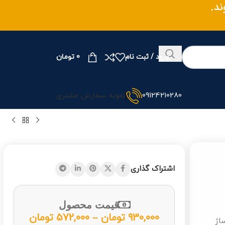
وند.
ورود / ثبت نام
0
تومان
09124210280
نمونه سفارش مشتری
اشتراک گذاری
قیمت محصول
930,000
تومان
–
572,000
تومان
ساژ