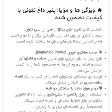
🔥 ویژگی ها و مزایا: پنیر داغ نئونی با
کیفیت تضمین شده
انتخاب
تابلو نئون طرح پیتزا
از
سی ان سی نئون
،
سرمایه‌گذاری بر روی یک ابزار بازاریابی مؤثر و با دوام است
که بر اساس استانداردهای بالای ما ساخته شده است:
🎯 جذب مشتری فوری (Marketing Power):
طرح پیتزا به طور غریزی برای عابران
جذاب و اشتهاآور
است و احتمال ورود آن‌ها به فست‌فود شما را به شدت
افزایش می‌دهد.
نورپردازی درخشان، رستوران شما را در شب به یک
نقطه
عطف بصری
در خیابان تبدیل می‌کند.
🛡️ دوام فوق‌العاده با ساختار دو لایه:
استفاده از
ورق پلکسی ۶ میلی‌متری
و لایه PVC، تابلویی
مقاوم در برابر شرایط محیطی و ضربه ایجاد می‌کند
(مخصوصاً برای نصب‌های بیرونی یا ویترین).