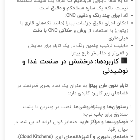
ما به شما تابلویی می‌دهیم که صرفاً یک شیشه شکننده
نیست؛ بلکه یک
سازه مستحکم و دقیق
است.
📐 اجرای چند رنگ و دقیق CNC:
امکان اجرای دقیق جزئیات پیتزا (مانند تکه‌های قارچ یا
زیتون) با استفاده از
برش و حکاکی CNC با دقت
میلی‌متری
.
قابلیت ترکیب چندین رنگ در یک تابلو برای نمایش
واقعی‌تر و جذاب‌تر طرح پیتزا.
🏢 کاربردها: درخشش در صنعت غذا و
نوشیدنی
تابلو نئون طرح پیتزا
به عنوان یک نماد بصری قدرتمند در
فضاهای زیر کاربرد کلیدی دارد:
رستوران‌ها و پیتزافروشی‌ها:
نصب در ویترین یا پشت
صندوق برای جلب توجه.
فودکورت‌ها و مراکز خرید:
متمایز کردن غرفه غذایی شما در
میان رقبا.
فضاهای دلیوری و آشپزخانه‌های ابری (Cloud Kitchens):