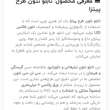
🍔 معرفی محصول: تابلو نئون طرح
پیتزا
تابلو نئون طرح پیتزا
یک اثر هنری نوری است که با
استفاده از تکنولوژی پیشرفته و کم‌مصرف
نئون فلکس
LED
تولید می‌شود. این تابلو، طرح نمادین یک اسلایس
پیتزای داغ و وسوسه‌انگیز (با پنیر کشدار و مواد رویی
رنگارنگ) را با نورپردازی در رنگ‌های مشخص (مانند قرمز
برای سس، زرد یا سفید گرم برای پنیر و سبز برای فلفل) به
نمایش می‌گذارد.
این
تابلو نئون تبلیغاتی و دکوراتیو
، بلافاصله حس
گرسنگی
و هیجان
را در بیننده ایجاد می‌کند. در
سی ان سی نئون
،
تخصص ما در اجرای دقیق این طرح‌های تجاری است. این
محصول با زیرساز محکم از
ورق پلکسی ۶ میلی‌متری
(معمولاً مشکی یا شفاف)
و لایه PVC با استحکام بالا
ساخته می‌شود که تضمین می‌کند تابلوی شما هم در
تاریکی شب بدرخشد و هم در روشنایی روز، بافت و جلوه
حرفه‌ای خود را حفظ کند.