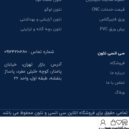
قیمت خدمات CNC
نئون لوگو
ورق فایبرگلاس
نئون آرایشی و بهداشتی
برش ورق PVC
نئون بچه گانه و تزئینی
شماره تماس :
09124210280
سی انسی نئون
فروشگاه
آدرس: بازار تهران، خیابان
پامنار، کوچه خلیلی مفرد، پاساژ
درباره ما
بنفشه، طبقه اول، واحد 26
تماس با ما
وبلاگ
تمامی حقوق برای فروشگاه انلاین سی انسی و نئون محفوظ می باشد.
روشگاه
ت علاقه‌مندی‌ها
سبد خرید
حساب من