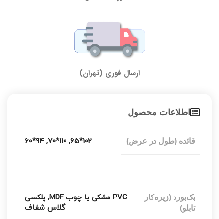
ارسال فوری (تهران)
اطلاعات محصول
94*60
,
110*70
,
102*65
قائده (طول در عرض)
PVC مشکی یا چوب MDF
,
پلکسی
بک‌بورد (زیره‌کار
گلاس شفاف
تابلو)