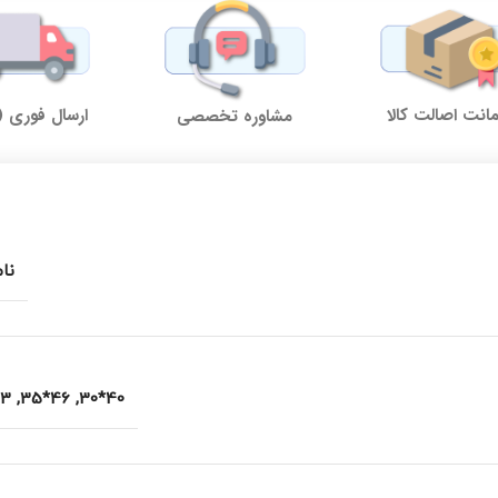
نت اصالت کالا
ارسال فوری (
مشاوره تخصصی
نا
*40
,
46*35
,
40*30