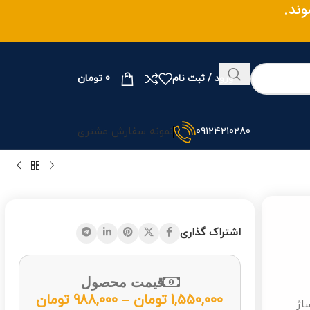
ند.
ورود / ثبت نام
0
تومان
09124210280
نمونه سفارش مشتری
اشتراک گذاری
قیمت محصول
1,550,000
تومان
–
988,000
تومان
ساژ