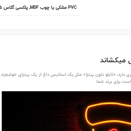
PVC مشکی یا چوب MDF
,
پلکسی گلاس ش
 میکشاند
رد، «تابلو نئون پیتزا» مثل یک اسلایس داغ از یک پیتزای خوشمزه، ن
ست برای برند شما.