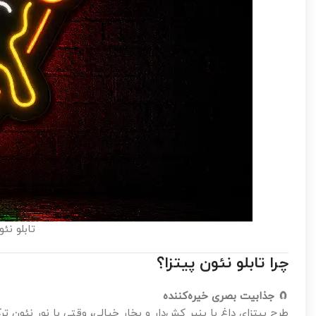
تابلو نئ
چرا تابلو نئون پیتزا؟
🧲
جذابیت بصری خیره‌کننده
طرح پیتزای داغ با پنیر کش‌دار و بخار خیالی، وقتی با نور نئون ت