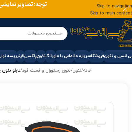
توجه: تصاویر نمایش
Skip to navigation
Skip to main content
 انسی و نئون
فروشگاه
درباره ما
تماس با ما
وبلاگ
نئون
پلکسی
لاینر
ریسه نوار
خانه
/
نئون
/
نئون رستوران و فست فود
/
تابلو نئون پ