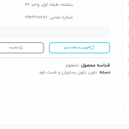
بنفشه، طبقه اول، واحد 26
شماره تماس: 09124210280
افزودن به علاقه مندی
مقايسه
شناسه محصول:
نامعلوم
دسته:
نئون
,
نئون رستوران و فست فود