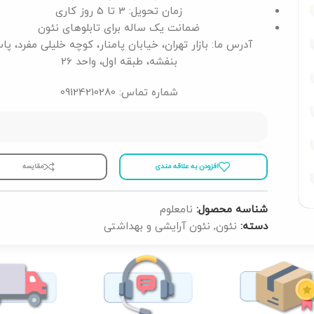
زمان تحویل: 3 تا 5 روز کاری
ضمانت یک ساله برای تابلوهای نئون
آدرس ما: بازار تهران، خیابان پامنار، کوچه خلیلی مفرد، پا
بنفشه، طبقه اول، واحد 26
شماره تماس: 09124210280
افزودن به علاقه مندی
مقايسه
شناسه محصول:
نامعلوم
دسته:
نئون
,
نئون آرایشی و بهداشتی