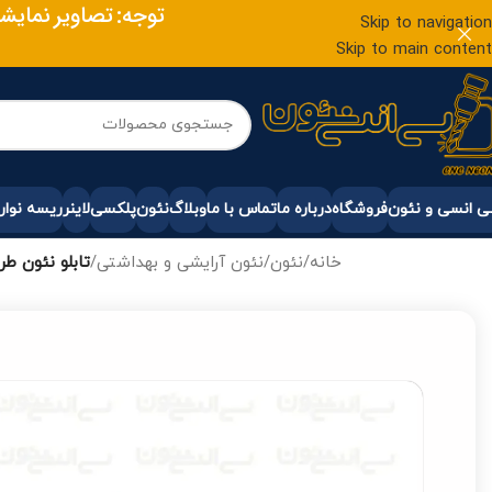
توجه: تصاویر نمایشی
Skip to navigation
Skip to main content
 انسی و نئون
فروشگاه
درباره ما
تماس با ما
وبلاگ
نئون
پلکسی
لاینر
ریسه نوار
خانه
/
نئون
/
نئون آرایشی و بهداشتی
/
تابلو نئون طرح BER