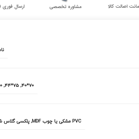
نت اصالت کالا
ارسال فوری (
مشاوره تخصصی
نا
*46
,
75*44
,
70*40
PVC مشکی یا چوب MDF
,
پلکسی گلاس ش