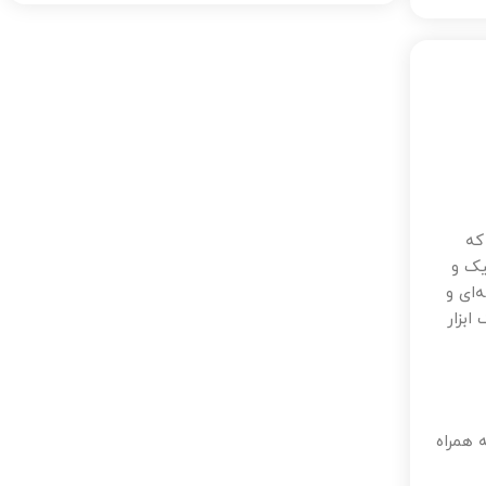
که
یک و
‌ای و
ابزار
 همراه