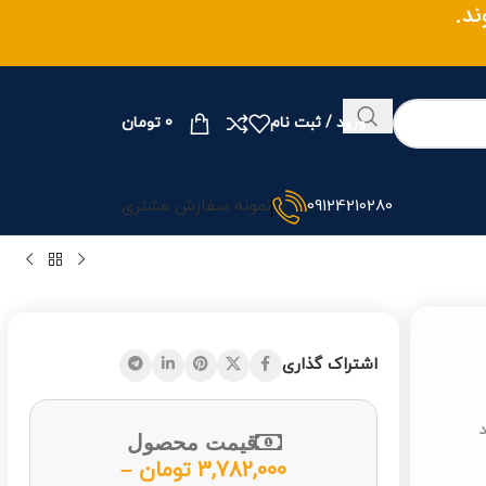
وند.
ورود / ثبت نام
0
تومان
09124210280
نمونه سفارش مشتری
اشتراک گذاری
قیمت محصول
3,782,000
تومان
–