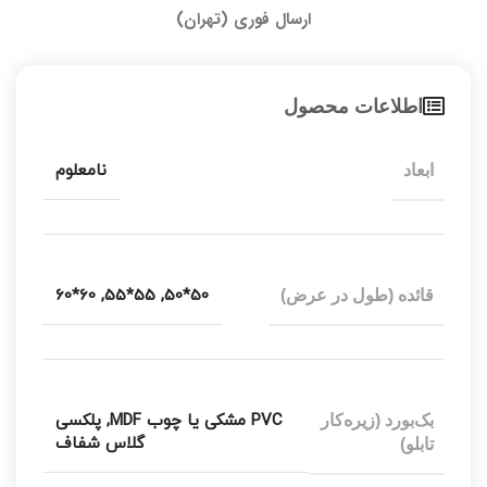
ارسال فوری (تهران)
اطلاعات محصول
نامعلوم
ابعاد
60*60
,
55*55
,
50*50
قائده (طول در عرض)
PVC مشکی یا چوب MDF
,
پلکسی
بک‌بورد (زیره‌کار
گلاس شفاف
تابلو)