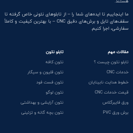
هستند.
ما اینجاییم تا ایده‌های شما را – از تابلوهای نئونی خاص گرفته تا
سقف‌های تایل و برش‌های دقیق CNC – با بهترین کیفیت و کاملاً
سفارشی، اجرا کنیم.
مقالات مهم
تابلو نئون
تابلو نئون چیست ؟
نئون کافه
خدمات CNC
نئون قلیون و سیگار
خطوط هدایت نابینایان
نئون فست فود
قیمت خدمات CNC
نئون لوگو
ورق فایبرگلاس
نئون آرایشی و بهداشتی
برش ورق PVC
نئون بچه گانه و تزئینی