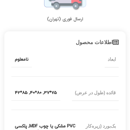
ارسال فوری (تهران)
اطلاعات محصول
نامعلوم
ابعاد
85*42
,
80*40
,
75*37
قائده (طول در عرض)
PVC مشکی یا چوب MDF
,
پلکسی
بک‌بورد (زیره‌کار