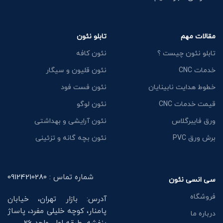
مقالات مهم
تابلو نئون
تابلو نئون چیست ؟
نئون کافه
خدمات CNC
نئون قلیون و سیگار
خطوط هدایت نابینایان
نئون فست فود
قیمت خدمات CNC
نئون لوگو
ورق فایبرگلاس
نئون آرایشی و بهداشتی
برش ورق PVC
نئون بچه گانه و تزئینی
شماره تماس :
09124210280
سی انسی نئون
فروشگاه
آدرس: بازار تهران، خیابان
پامنار، کوچه خلیلی مفرد، پاساژ
درباره ما