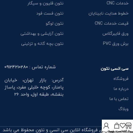
خدمات CNC
نئون قلیون و سیگار
خطوط هدایت نابینایان
نئون فست فود
قیمت خدمات CNC
نئون لوگو
ورق فایبرگلاس
نئون آرایشی و بهداشتی
برش ورق PVC
نئون بچه گانه و تزئینی
شماره تماس :
09124210280
سی انسی نئون
فروشگاه
آدرس: بازار تهران، خیابان
پامنار، کوچه خلیلی مفرد، پاساژ
درباره ما
بنفشه، طبقه اول، واحد 26
تماس با ما
وبلاگ
تمامی حقوق برای فروشگاه انلاین سی انسی و نئون محفوظ می باشد.
روشگاه
ت علاقه‌مندی‌ها
سبد خرید
حساب من