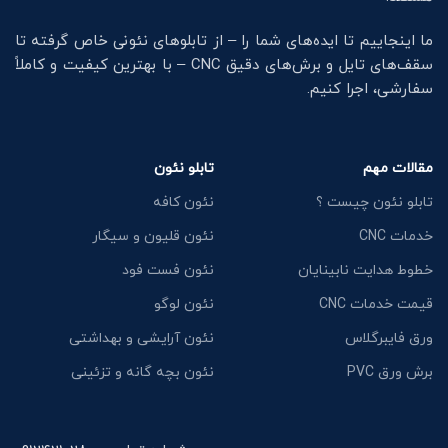
ما اینجاییم تا ایده‌های شما را – از تابلوهای نئونی خاص گرفته تا
سقف‌های تایل و برش‌های دقیق CNC – با بهترین کیفیت و کاملاً
سفارشی، اجرا کنیم.
مقالات مهم
تابلو نئون
تابلو نئون چیست ؟
نئون کافه
خدمات CNC
نئون قلیون و سیگار
خطوط هدایت نابینایان
نئون فست فود
قیمت خدمات CNC
نئون لوگو
ورق فایبرگلاس
نئون آرایشی و بهداشتی
برش ورق PVC
نئون بچه گانه و تزئینی