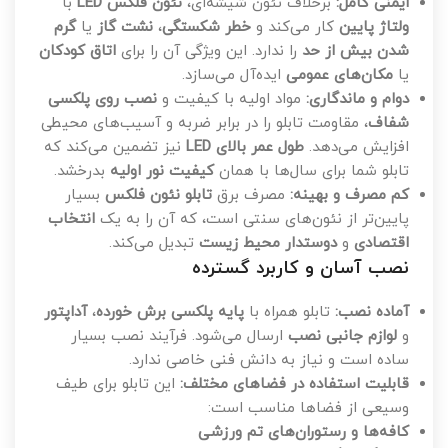
ایمنی کامل:
برخلاف نئون شیشه‌ای،
نئون فلکس LED
با
ولتاژ پایین
کار می‌کند و
خطر شکستگی
،
نشت گاز
یا
گرم
شدن بیش از حد
را ندارد. این ویژگی آن را برای
اتاق کودکان
یا
مکان‌های عمومی
ایده‌آل می‌سازد.
دوام و ماندگاری:
مواد اولیه با کیفیت و
نصب روی پلکسی
شفاف
، مقاومت تابلو را در برابر ضربه و آسیب‌های محیطی
افزایش می‌دهد.
طول عمر بالای LED
نیز تضمین می‌کند که
تابلو شما برای سال‌ها با همان
کیفیت نور اولیه
بدرخشد.
کم مصرف و بهینه:
مصرف برق
تابلو نئون فلکس
بسیار
پایین‌تر از نئون‌های سنتی است، که آن را به یک
انتخاب
اقتصادی
و
دوستدار محیط زیست
تبدیل می‌کند.
نصب آسان و کاربرد گسترده
آماده نصب:
تابلو همراه با
پایه پلکسی برش خورده
،
آداپتور
و
لوازم جانبی نصب
ارسال می‌شود. فرآیند نصب بسیار
ساده است و نیاز به دانش فنی خاصی ندارد.
قابلیت استفاده در فضاهای مختلف:
این تابلو برای طیف
وسیعی از فضاها مناسب است:
کافه‌ها و رستوران‌های تم ورزشی