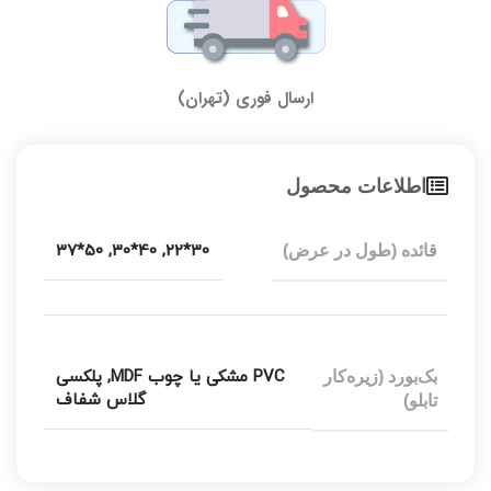
ارسال فوری (تهران)
اطلاعات محصول
50*37
,
40*30
,
30*22
قائده (طول در عرض)
PVC مشکی یا چوب MDF
,
پلکسی
بک‌بورد (زیره‌کار
گلاس شفاف
تابلو)