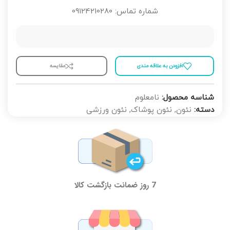
شماره تماس: 09124210280
افزودن به علاقه مندی
مقايسه
شناسه محصول:
نامعلوم
دسته:
نئون
,
نئون پوشاک
,
نئون ورزشی
7 روز ضمانت بازگشت کالا