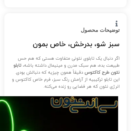
توضیحات محصول
سبز شو، بدرخش، خاص بمون
اگر دنبال یک تابلوی نئونی متفاوت هستی که هم حس
طبیعت بده، هم سبک مدرن و مینیمال داشته باشه،
تابلو
نئون طرح کاکتوس
دقیقاً همون چیزیه که دنبالش بودی.
این تابلو ترکیبیه از آرامش رنگ سبز، فرم خاص کاکتوس و
انرژی نئون که هر فضایی رو زنده می‌کنه.