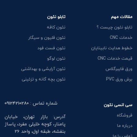
مقالات مهم
تابلو نئون
تابلو نئون چیست ؟
نئون کافه
خدمات CNC
نئون قلیون و سیگار
خطوط هدایت نابینایان
نئون فست فود
قیمت خدمات CNC
نئون لوگو
ورق فایبرگلاس
نئون آرایشی و بهداشتی
برش ورق PVC
نئون بچه گانه و تزئینی
شماره تماس :
09124210280
سی انسی نئون
فروشگاه
آدرس: بازار تهران، خیابان
پامنار، کوچه خلیلی مفرد، پاساژ
درباره ما
بنفشه، طبقه اول، واحد 26
تماس با ما