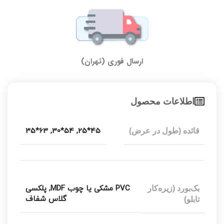
ارسال فوری (تهران)
اطلاعات محصول
63*35
,
54*30
,
45*25
قائده (طول در عرض)
PVC مشکی یا چوب MDF
,
پلکسی
بک‌بورد (زیره‌کار
گلاس شفاف
تابلو)