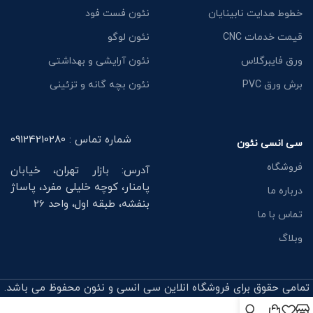
خطوط هدایت نابینایان
نئون فست فود
قیمت خدمات CNC
نئون لوگو
ورق فایبرگلاس
نئون آرایشی و بهداشتی
برش ورق PVC
نئون بچه گانه و تزئینی
شماره تماس :
09124210280
سی انسی نئون
فروشگاه
آدرس: بازار تهران، خیابان
پامنار، کوچه خلیلی مفرد، پاساژ
درباره ما
بنفشه، طبقه اول، واحد 26
تماس با ما
وبلاگ
تمامی حقوق برای فروشگاه انلاین سی انسی و نئون محفوظ می باشد.