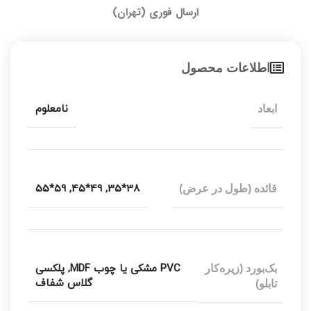
ارسال فوری (تهران)
اطلاعات محصول
نامعلوم
ابعاد
59*55
,
49*45
,
38*35
قائده (طول در عرض)
PVC مشکی یا چوب MDF
,
پلکسی
بک‌بورد (زیره‌کار
گلاس شفاف
تابلو)