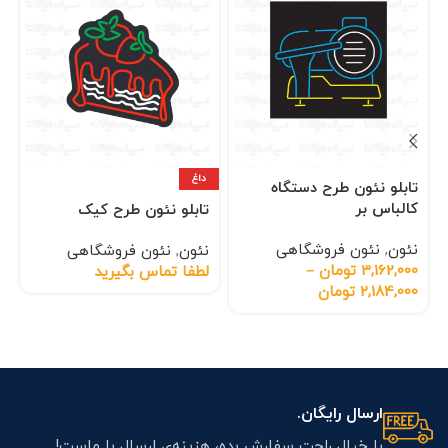
داغ
تابلو نئون طرح دستگاه
کالباس بر
تابلو نئون طرح کیک
نئون
,
نئون فروشگاهی
نئون
,
نئون فروشگاهی
3,162,000
تومان
–
لطفا تماس بگیرید
2,184,000
تومان
ارسال رایگان.
با خیال راحت سفارش بده، هزینه‌ی ارسال با ماست!