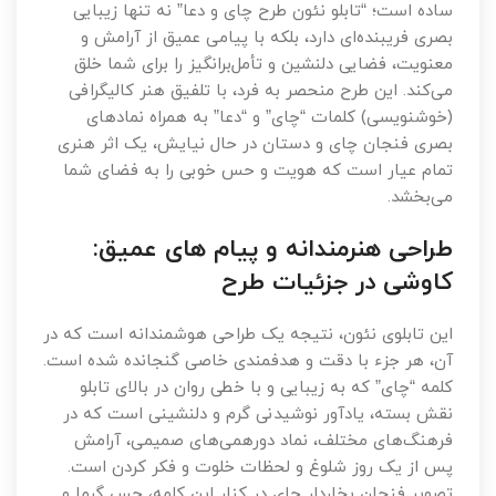
ساده است؛ “تابلو نئون طرح چای و دعا” نه تنها زیبایی
بصری فریبنده‌ای دارد، بلکه با پیامی عمیق از آرامش و
معنویت، فضایی دلنشین و تأمل‌برانگیز را برای شما خلق
می‌کند. این طرح منحصر به فرد، با تلفیق هنر کالیگرافی
(خوشنویسی) کلمات “چای” و “دعا” به همراه نمادهای
بصری فنجان چای و دستان در حال نیایش، یک اثر هنری
تمام عیار است که هویت و حس خوبی را به فضای شما
می‌بخشد.
طراحی هنرمندانه و پیام های عمیق:
کاوشی در جزئیات طرح
این تابلوی نئون، نتیجه یک طراحی هوشمندانه است که در
آن، هر جزء با دقت و هدفمندی خاصی گنجانده شده است.
کلمه “چای” که به زیبایی و با خطی روان در بالای تابلو
نقش بسته، یادآور نوشیدنی گرم و دلنشینی است که در
فرهنگ‌های مختلف، نماد دورهمی‌های صمیمی، آرامش
پس از یک روز شلوغ و لحظات خلوت و فکر کردن است.
تصویر فنجان بخاردار چای در کنار این کلمه، حس گرما و