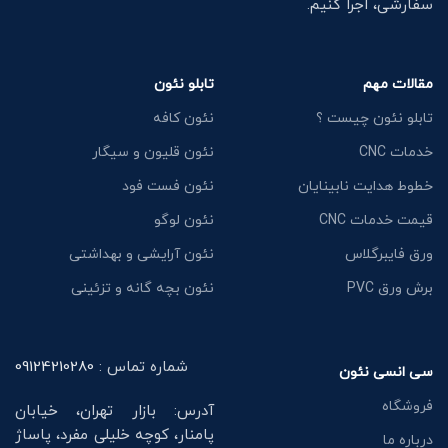
سفارشی، اجرا کنیم.
مقالات مهم
تابلو نئون
تابلو نئون چیست ؟
نئون کافه
خدمات CNC
نئون قلیون و سیگار
خطوط هدایت نابینایان
نئون فست فود
قیمت خدمات CNC
نئون لوگو
ورق فایبرگلاس
نئون آرایشی و بهداشتی
برش ورق PVC
نئون بچه گانه و تزئینی
شماره تماس :
09124210280
سی انسی نئون
فروشگاه
آدرس: بازار تهران، خیابان
پامنار، کوچه خلیلی مفرد، پاساژ
درباره ما