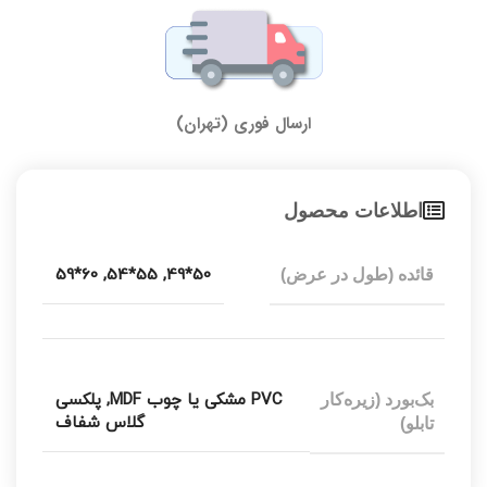
ارسال فوری (تهران)
اطلاعات محصول
60*59
,
55*54
,
50*49
قائده (طول در عرض)
PVC مشکی یا چوب MDF
,
پلکسی
بک‌بورد (زیره‌کار
گلاس شفاف
تابلو)