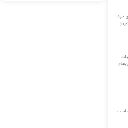
ی خود،
اص و
یات
ن‌های
مناسب