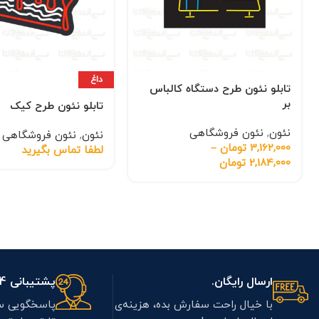
داغ
تابلو نئون طرح دستگاه کالباس
بر
تابلو نئون طرح کیک
نئون
,
نئون فروشگاهی
نئون
,
نئون فروشگاهی
3,162,000
تومان
–
لطفا تماس بگیرید
2,184,000
تومان
ارسال رایگان.
پشتیبانی 7/24.
با خیال راحت سفارش بده، هزینه‌ی
پاسخگویی س