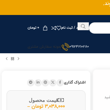
وند.
ورود / ثبت نام
0
تومان
09124210280
نمونه سفارش مشتری
اشتراک گذاری
شید
قیمت محصول
3,038,000
تومان
–