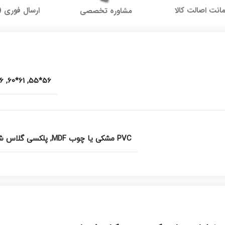
نت اصالت کالا
ارسال فوری (
مشاوره تخصصی
*65
,
61*60
,
56*55
PVC مشکی یا چوب MDF
,
پلکسی گلاس ش