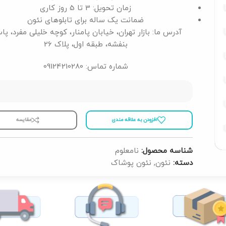
زمان تحویل: 3 تا 5 روز کاری
ضمانت یک ساله برای تابلوهای نئون
آدرس ما: بازار تهران، خیابان پامنار، کوچه خلیلی مفرد، پا
بنفشه، طبقه اول، پلاک 26
شماره تماس: 09124210280
افزودن به علاقه مندی
مقايسه
شناسه محصول:
نامعلوم
دسته:
نئون
,
نئون پوشاک