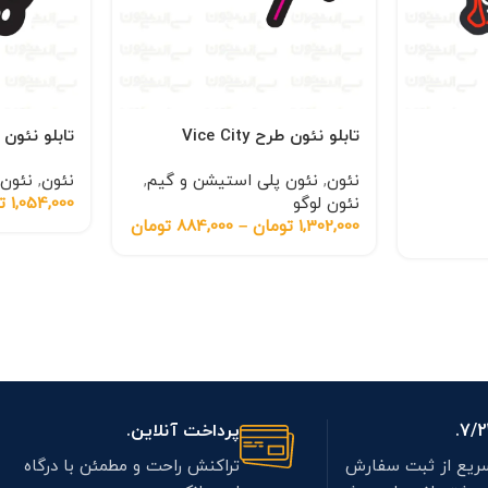
تابلو نئون طرح Vice City
تابلو نئون
نئون
,
نئون پلی استیشن و گیم
,
نئون
,
نئون 
نئون لوگو
1,054,000
ت
1,302,000
تومان
–
884,000
تومان
پرداخت آنلاین.
ریع از ثبت سفارش
تراکنش راحت و مطمئن با درگاه