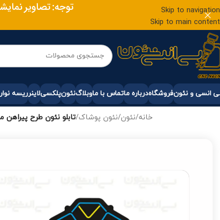
توجه: تصاویر نمایشی
Skip to navigation
Skip to main content
 انسی و نئون
فروشگاه
درباره ما
تماس با ما
وبلاگ
نئون
پلکسی
لاینر
ریسه نوار
خانه
/
نئون
/
نئون پوشاک
/
تابلو نئون طرح پیراهن مر