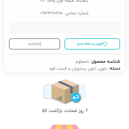
بنفشه، طبقه اول، واحد 26
شماره تماس: 09124210280
افزودن به علاقه مندی
مقايسه
شناسه محصول:
نامعلوم
دسته:
نئون
,
نئون رستوران و فست فود
7 روز ضمانت بازگشت کالا