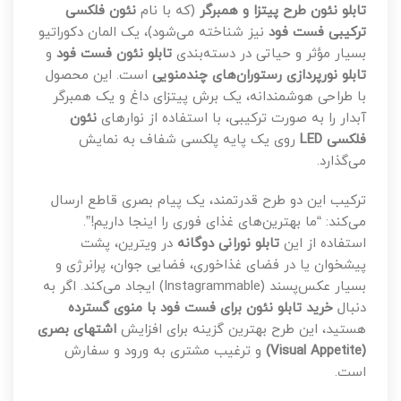
تابلو نئون طرح پیتزا و همبرگر
(که با نام
نئون فلکسی
ترکیبی فست فود
نیز شناخته می‌شود)، یک المان دکوراتیو
بسیار مؤثر و حیاتی در دسته‌بندی
تابلو نئون فست فود
و
تابلو نورپردازی رستوران‌های چندمنویی
است. این محصول
با طراحی هوشمندانه، یک برش پیتزای داغ و یک همبرگر
آبدار را به صورت ترکیبی، با استفاده از نوارهای
نئون
فلکسی LED
روی یک پایه پلکسی شفاف به نمایش
می‌گذارد.
ترکیب این دو طرح قدرتمند، یک پیام بصری قاطع ارسال
می‌کند: “ما بهترین‌های غذای فوری را اینجا داریم!”.
استفاده از این
تابلو نورانی دوگانه
در ویترین، پشت
پیشخوان یا در فضای غذاخوری، فضایی جوان، پرانرژی و
بسیار عکس‌پسند (Instagrammable) ایجاد می‌کند. اگر به
دنبال
خرید تابلو نئون برای فست فود با منوی گسترده
هستید، این طرح بهترین گزینه برای افزایش
اشتهای بصری
(Visual Appetite)
و ترغیب مشتری به ورود و سفارش
است.