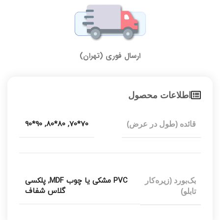
ارسال فوری (تهران)
اطلاعات محصول
90*90
,
80*80
,
70*70
قائده (طول در عرض)
PVC مشکی یا چوب MDF
,
پلکسی
بک‌بورد (زیره‌کار
گلاس شفاف
تابلو)