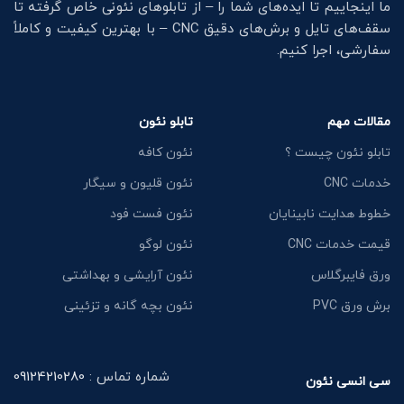
ما اینجاییم تا ایده‌های شما را – از تابلوهای نئونی خاص گرفته تا
سقف‌های تایل و برش‌های دقیق CNC – با بهترین کیفیت و کاملاً
سفارشی، اجرا کنیم.
مقالات مهم
تابلو نئون
تابلو نئون چیست ؟
نئون کافه
خدمات CNC
نئون قلیون و سیگار
خطوط هدایت نابینایان
نئون فست فود
قیمت خدمات CNC
نئون لوگو
ورق فایبرگلاس
نئون آرایشی و بهداشتی
برش ورق PVC
نئون بچه گانه و تزئینی
شماره تماس :
09124210280
سی انسی نئون