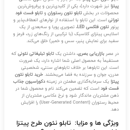
پیتزا
نیز شهرت دارد)، یکی از کلیدی‌ترین و پرفروش‌ترین
محصولات در بخش
تابلو نئون رستوران
و
تابلو فست فود
نورانی
است. این تابلو با استفاده از نوارهای انعطاف‌پذیر و
پرنور
نئون فلکسی LED
، تصویری پویا و سه‌بعدی از یک
اسلایس پیتزای کلاسیک (با ترکیبی از رنگ‌های زرد، قرمز و
سفید برای نمایش پنیر، سس و خمیر) خلق می‌کند.
در عصر
بازاریابی بصری
، داشتن یک
تابلو تبلیغاتی نئونی
که
مستقیماً به محصول اصلی شما اشاره دارد، یک ضرورت
است. این تابلوها بر خلاف تابلوهای سنتی، شخصیتی
مدرن، جوان و سرزنده به فضا می‌بخشند.
خرید تابلو نئون
پیتزا
یک سرمایه‌گذاری مطمئن در زمینه
دکوراسیون جذاب
فست فود
است که تضمین می‌کند نام و محصول شما در
ذهن مشتریان ماندگار شود و نرخ عکاسی مشتریان از
محیط رستوران (User-Generated Content) را افزایش
دهد.
ویژگی ها و مزایا: تابلو نئون طرح پیتزا