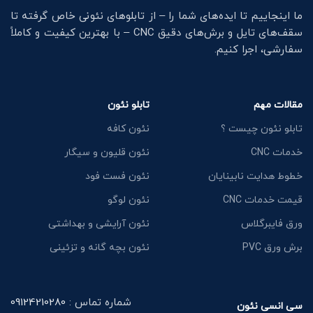
ما اینجاییم تا ایده‌های شما را – از تابلوهای نئونی خاص گرفته تا
سقف‌های تایل و برش‌های دقیق CNC – با بهترین کیفیت و کاملاً
سفارشی، اجرا کنیم.
مقالات مهم
تابلو نئون
تابلو نئون چیست ؟
نئون کافه
خدمات CNC
نئون قلیون و سیگار
خطوط هدایت نابینایان
نئون فست فود
قیمت خدمات CNC
نئون لوگو
ورق فایبرگلاس
نئون آرایشی و بهداشتی
برش ورق PVC
نئون بچه گانه و تزئینی
شماره تماس :
09124210280
سی انسی نئون