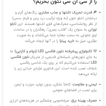
را از سی ان سی نئون بخریم؟
🍕 قدرت تحریک اشتها و جذب مشتری:
رنگ‌های گرم و
درخشان تابلو نئون (به ویژه ترکیب زرد پنیر و قرمز سس)
از نظر روانشناسی، محرک‌های قوی اشتها هستند. این
تابلو
نورانی
به عنوان یک “قلاب بصری”، رهگذران را در ساعات
اوج شلوغی به سمت مغازه شما می‌کشاند و به صورت
مؤثری، میل به
خرید پیتزا
را در آنها ایجاد می‌کند.
💡 تکنولوژی پیشرفته نئون فلکسی LED (دوام و کارایی):
ما
به جای نئون‌های شیشه‌ای قدیمی، از متریال
نئون فلکسی
LED
استفاده می‌کنیم که بر روی یک شاسی پلکسی
شفاف نصب شده است. این فناوری مزایای حیاتی زیر را
ارائه می‌دهد:
ایمنی و مقاومت:
کاملاً نشکن، بدون تولید حرارت و ایمن
برای نصب در فضاهای عمومی.
مصرف بهینه برق:
صرفه‌جویی چشمگیر در هزینه‌های انرژی