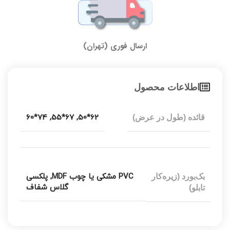
ارسال فوری (تهران)
اطلاعات محصول
74*60
,
67*55
,
62*50
قائده (طول در عرض)
PVC مشکی یا چوب MDF
,
پلکسی
بک‌بورد (زیره‌کار
گلاس شفاف
تابلو)