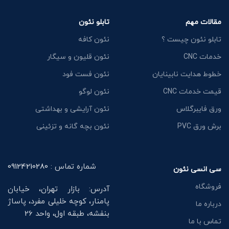
مقالات مهم
تابلو نئون
تابلو نئون چیست ؟
نئون کافه
خدمات CNC
نئون قلیون و سیگار
خطوط هدایت نابینایان
نئون فست فود
قیمت خدمات CNC
نئون لوگو
ورق فایبرگلاس
نئون آرایشی و بهداشتی
برش ورق PVC
نئون بچه گانه و تزئینی
شماره تماس :
09124210280
سی انسی نئون
فروشگاه
آدرس: بازار تهران، خیابان
پامنار، کوچه خلیلی مفرد، پاساژ
درباره ما
بنفشه، طبقه اول، واحد 26
تماس با ما