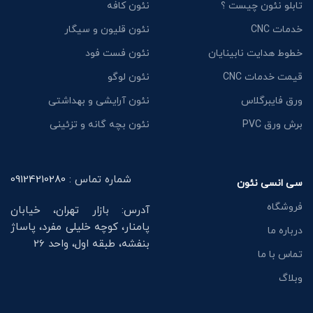
تابلو نئون چیست ؟
نئون کافه
خدمات CNC
نئون قلیون و سیگار
خطوط هدایت نابینایان
نئون فست فود
قیمت خدمات CNC
نئون لوگو
ورق فایبرگلاس
نئون آرایشی و بهداشتی
برش ورق PVC
نئون بچه گانه و تزئینی
شماره تماس :
09124210280
سی انسی نئون
فروشگاه
آدرس: بازار تهران، خیابان
پامنار، کوچه خلیلی مفرد، پاساژ
درباره ما
بنفشه، طبقه اول، واحد 26
تماس با ما
وبلاگ