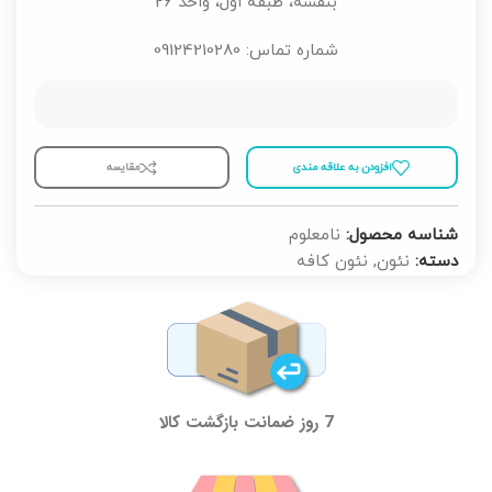
بنفشه، طبقه اول، واحد 26
شماره تماس: 09124210280
افزودن به علاقه مندی
مقايسه
شناسه محصول:
نامعلوم
دسته:
نئون
,
نئون کافه
7 روز ضمانت بازگشت کالا