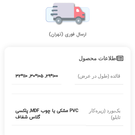
ارسال فوری (تهران)
اطلاعات محصول
110*32
,
105*30
,
100*29
قائده (طول در عرض)
PVC مشکی یا چوب MDF
,
پلکسی
بک‌بورد (زیره‌کار
گلاس شفاف
تابلو)