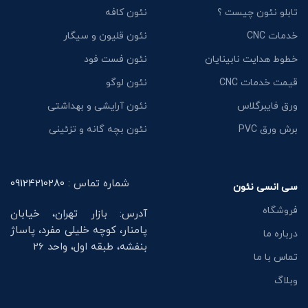
تابلو نئون چیست ؟
نئون کافه
خدمات CNC
نئون قلیون و سیگار
خطوط هدایت نابینایان
نئون فست فود
قیمت خدمات CNC
نئون لوگو
ورق فایبرگلاس
نئون آرایشی و بهداشتی
برش ورق PVC
نئون بچه گانه و تزئینی
شماره تماس :
09124210280
سی انسی نئون
فروشگاه
آدرس: بازار تهران، خیابان
پامنار، کوچه خلیلی مفرد، پاساژ
درباره ما
بنفشه، طبقه اول، واحد 26
تماس با ما
وبلاگ