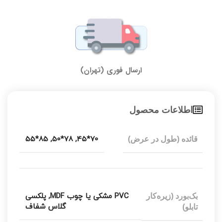
ارسال فوری (تهران)
اطلاعات محصول
85*55
,
78*50
,
70*45
قائده (طول در عرض)
PVC مشکی یا چوب MDF
,
پلکسی
بک‌بورد (زیره‌کار
گلاس شفاف
تابلو)