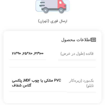
ارسال فوری (تهران)
اطلاعات محصول
90*28
,
80*25
,
100*31
قائده (طول در عرض)
PVC مشکی یا چوب MDF
,
پلکسی
بک‌بورد (زیره‌کار
گلاس شفاف
تابلو)