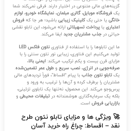
گزینه‌های مالی متنوعی در اختیار دارند. فرقی نمی‌کند شما
یک
فروشگاه موبایل
،
گالری مبلمان
،
نمایشگاه خودرو
،
لوازم
خانگی
یا حتی یک
کلینیک زیبایی
باشید؛ هر جا که
فروش
اعتباری
یا
پرداخت تسهیلاتی
ارائه می‌شود، این تابلو نقشی
حیاتی در
جذب مشتریان جدید
ایفا می‌کند.
ما این تابلوها را با استفاده از فناوری
نئون فلکس LED
تولید می‌کنیم. این فناوری، زیبایی نور نئون سنتی را با
مزایای قرن بیست و یکم ترکیب می‌کند:
ایمنی بالا
،
صرفه‌جویی در انرژی
،
نصب سریع
و
طول عمر تضمین‌شده
.
یک
تابلو نئون جذاب
با پیام “اقساط”، فوراً تردیدهای مالی
مشتریان را برطرف کرده و آن‌ها را ترغیب به ورود و
پرس‌وجو می‌کند. این محصول، نه‌تنها یک تابلوی تزئینی،
بلکه یک سرمایه‌گذاری هوشمندانه در
تبلیغات محیطی
و
بازاریابی فروش
است.
🚀 ویژگی ها و مزایای تابلو نئون طرح
نقد – اقساط: چراغ راه خرید آسان