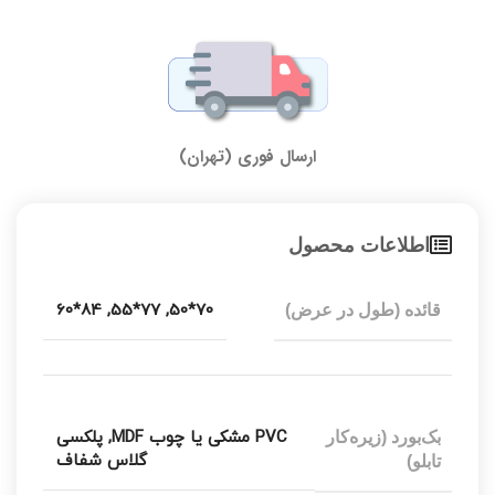
ارسال فوری (تهران)
اطلاعات محصول
84*60
,
77*55
,
70*50
قائده (طول در عرض)
PVC مشکی یا چوب MDF
,
پلکسی
بک‌بورد (زیره‌کار
گلاس شفاف
تابلو)