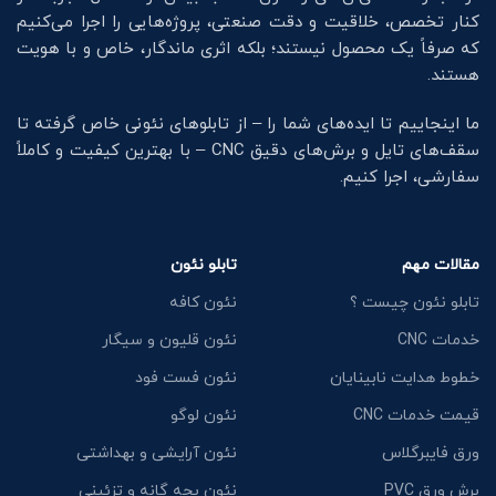
کنار تخصص، خلاقیت و دقت صنعتی، پروژه‌هایی را اجرا می‌کنیم
که صرفاً یک محصول نیستند؛ بلکه اثری ماندگار، خاص و با هویت
هستند.
ما اینجاییم تا ایده‌های شما را – از تابلوهای نئونی خاص گرفته تا
سقف‌های تایل و برش‌های دقیق CNC – با بهترین کیفیت و کاملاً
سفارشی، اجرا کنیم.
مقالات مهم
تابلو نئون
تابلو نئون چیست ؟
نئون کافه
خدمات CNC
نئون قلیون و سیگار
خطوط هدایت نابینایان
نئون فست فود
قیمت خدمات CNC
نئون لوگو
ورق فایبرگلاس
نئون آرایشی و بهداشتی
برش ورق PVC
نئون بچه گانه و تزئینی