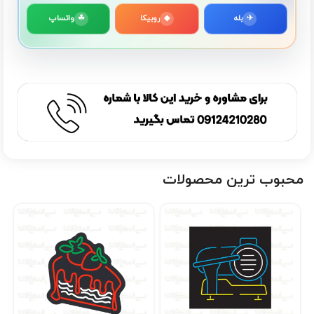
✈
بله
◆
روبیکا
☘
واتساپ
محبوب ترین محصولات