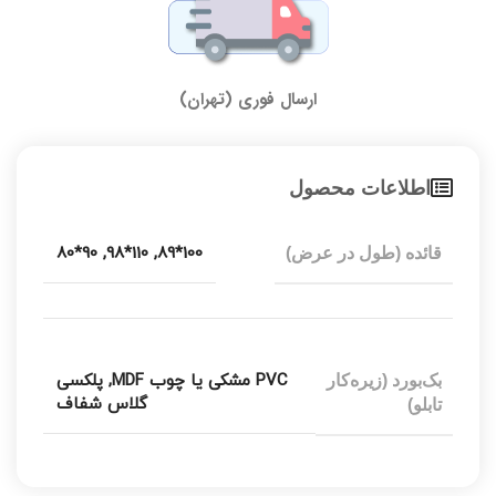
ارسال فوری (تهران)
اطلاعات محصول
90*80
,
110*98
,
100*89
قائده (طول در عرض)
PVC مشکی یا چوب MDF
,
پلکسی
بک‌بورد (زیره‌کار
گلاس شفاف
تابلو)