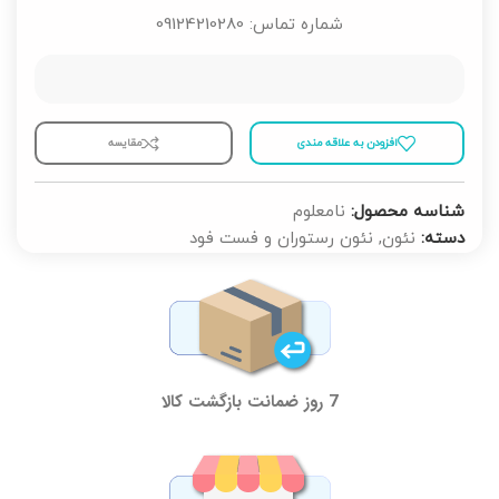
بنفشه، طبقه اول، واحد 26
شماره تماس: 09124210280
افزودن به علاقه مندی
مقايسه
شناسه محصول:
نامعلوم
دسته:
نئون
,
نئون رستوران و فست فود
7 روز ضمانت بازگشت کالا