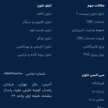
مقالات مهم
تابلو نئون
تابلو نئون چیست ؟
نئون کافه
خدمات CNC
نئون قلیون و سیگار
خطوط هدایت نابینایان
نئون فست فود
قیمت خدمات CNC
نئون لوگو
ورق فایبرگلاس
نئون آرایشی و بهداشتی
برش ورق PVC
نئون بچه گانه و تزئینی
شماره تماس :
09124210280
سی انسی نئون
فروشگاه
آدرس: بازار تهران، خیابان
پامنار، کوچه خلیلی مفرد، پاساژ
درباره ما
بنفشه، طبقه اول، واحد 26
تماس با ما