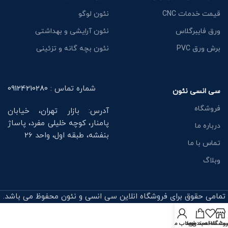
قیمت خدمات CNC
نئون لوگو
ورق فایبرگلاس
نئون آرایشی و بهداشتی
برش ورق PVC
نئون بچه گانه و تزئینی
شماره تماس :
09124210280
سی انسی نئون
فروشگاه
آدرس: بازار تهران، خیابان
پامنار، کوچه خلیلی مفرد، پاساژ
درباره ما
بنفشه، طبقه اول، واحد 26
تماس با ما
وبلاگ
تمامی حقوق برای فروشگاه انلاین سی انسی و نئون محفوظ می باشد.
روشگاه
ت علاقه‌مندی‌ها
سبد خرید
حساب من