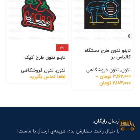
داغ
تابلو نئون طرح دستگاه
کالباس بر
تابلو نئون طرح کیک
نئون
,
نئون فروشگاهی
نئون
,
نئون فروشگاهی
3,162,000
تومان
–
لطفا تماس بگیرید
2,184,000
تومان
ارسال رایگان.
با خیال راحت سفارش بده، هزینه‌ی ارسال با ماست!