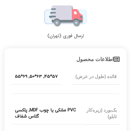
ارسال فوری (تهران)
اطلاعات محصول
69*55
,
63*50
,
57*45
قائده (طول در عرض)
PVC مشکی یا چوب MDF
,
پلکسی
بک‌بورد (زیره‌کار
گلاس شفاف
تابلو)