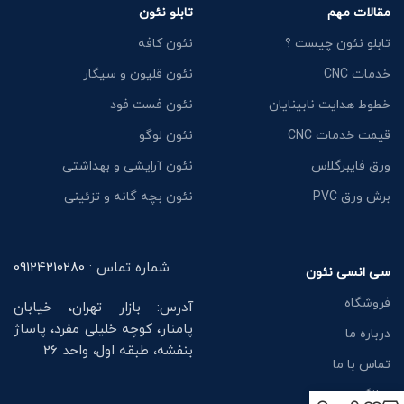
مقالات مهم
تابلو نئون
تابلو نئون چیست ؟
نئون کافه
خدمات CNC
نئون قلیون و سیگار
خطوط هدایت نابینایان
نئون فست فود
قیمت خدمات CNC
نئون لوگو
ورق فایبرگلاس
نئون آرایشی و بهداشتی
برش ورق PVC
نئون بچه گانه و تزئینی
شماره تماس :
09124210280
سی انسی نئون
فروشگاه
آدرس: بازار تهران، خیابان
پامنار، کوچه خلیلی مفرد، پاساژ
درباره ما
بنفشه، طبقه اول، واحد 26
تماس با ما
وبلاگ