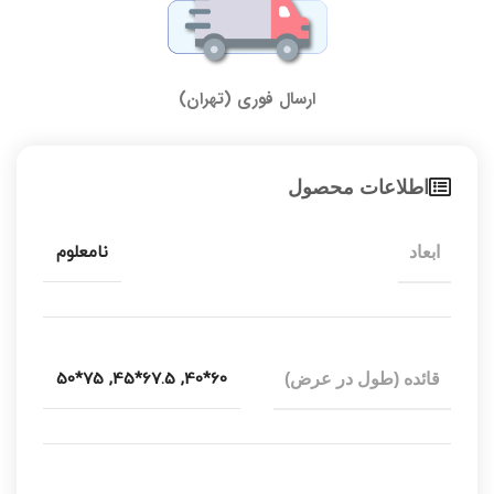
ارسال فوری (تهران)
اطلاعات محصول
نامعلوم
ابعاد
75*50
,
67.5*45
,
60*40
قائده (طول در عرض)