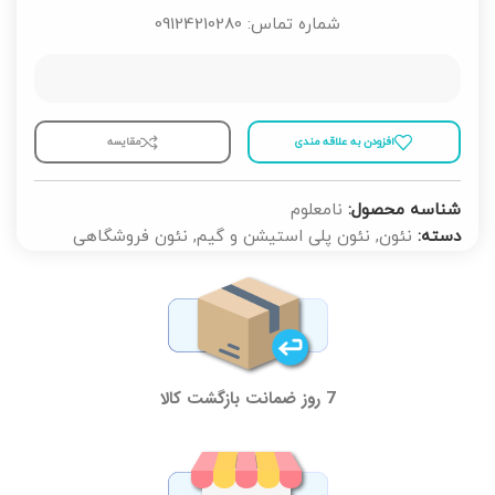
شماره تماس: 09124210280
افزودن به علاقه مندی
مقايسه
شناسه محصول:
نامعلوم
دسته:
نئون
,
نئون پلی استیشن و گیم
,
نئون فروشگاهی
7 روز ضمانت بازگشت کالا