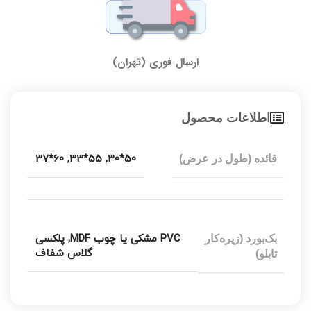
ارسال فوری (تهران)
اطلاعات محصول
60*37
,
55*33
,
50*30
قائده (طول در عرض)
PVC مشکی یا چوب MDF
,
پلکسی
بک‌بورد (زیره‌کار
گلاس شفاف
تابلو)