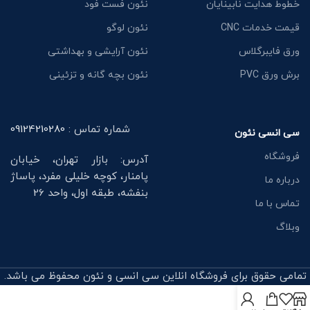
خطوط هدایت نابینایان
نئون فست فود
قیمت خدمات CNC
نئون لوگو
ورق فایبرگلاس
نئون آرایشی و بهداشتی
برش ورق PVC
نئون بچه گانه و تزئینی
شماره تماس :
09124210280
سی انسی نئون
فروشگاه
آدرس: بازار تهران، خیابان
پامنار، کوچه خلیلی مفرد، پاساژ
درباره ما
بنفشه، طبقه اول، واحد 26
تماس با ما
وبلاگ
تمامی حقوق برای فروشگاه انلاین سی انسی و نئون محفوظ می باشد.