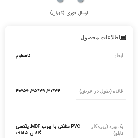
ارسال فوری (تهران)
اطلاعات محصول
نامعلوم
ابعاد
56*40
,
49*35
,
42*30
قائده (طول در عرض)
PVC مشکی یا چوب MDF
,
پلکسی
بک‌بورد (زیره‌کار
گلاس شفاف
تابلو)