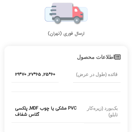
ارسال فوری (تهران)
اطلاعات محصول
70*29
,
65*27
,
60*25
قائده (طول در عرض)
PVC مشکی یا چوب MDF
,
پلکسی
بک‌بورد (زیره‌کار
گلاس شفاف
تابلو)