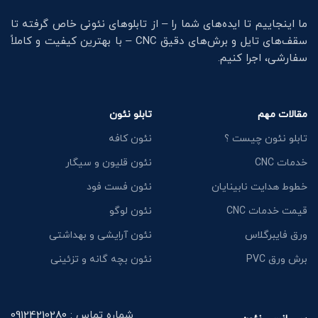
ما اینجاییم تا ایده‌های شما را – از تابلوهای نئونی خاص گرفته تا
سقف‌های تایل و برش‌های دقیق CNC – با بهترین کیفیت و کاملاً
سفارشی، اجرا کنیم.
مقالات مهم
تابلو نئون
تابلو نئون چیست ؟
نئون کافه
خدمات CNC
نئون قلیون و سیگار
خطوط هدایت نابینایان
نئون فست فود
قیمت خدمات CNC
نئون لوگو
ورق فایبرگلاس
نئون آرایشی و بهداشتی
برش ورق PVC
نئون بچه گانه و تزئینی
شماره تماس :
09124210280