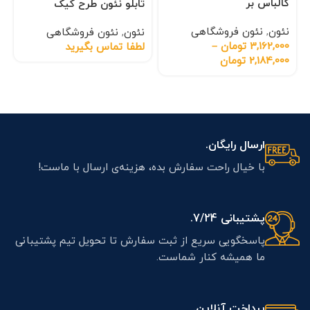
کالباس بر
تابلو نئون طرح کیک
نئون
,
نئون فروشگاهی
نئون
,
نئون فروشگاهی
3,162,000
تومان
–
لطفا تماس بگیرید
2,184,000
تومان
ارسال رایگان.
با خیال راحت سفارش بده، هزینه‌ی ارسال با ماست!
پشتیبانی 7/24.
پاسخگویی سریع از ثبت سفارش تا تحویل تیم پشتیبانی
ما همیشه کنار شماست.
پرداخت آنلاین.