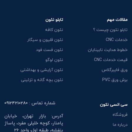
مقالات مهم
تابلو نئون
تابلو نئون چیست ؟
نئون کافه
خدمات CNC
نئون قلیون و سیگار
خطوط هدایت نابینایان
نئون فست فود
قیمت خدمات CNC
نئون لوگو
ورق فایبرگلاس
نئون آرایشی و بهداشتی
برش ورق PVC
نئون بچه گانه و تزئینی
شماره تماس :
09124210280
سی انسی نئون
فروشگاه
آدرس: بازار تهران، خیابان
پامنار، کوچه خلیلی مفرد، پاساژ
درباره ما
بنفشه، طبقه اول، واحد 26