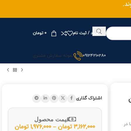
ند.
ورود / ثبت نام
0
تومان
09124210280
نمونه سفارش مشتری
اشتراک گذاری
قیمت محصول
 پلی استیشن شماره 2 با ما در
3,162,000
تومان
–
1,976,000
تومان