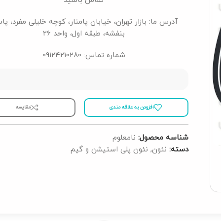
تماس باشید
آدرس ما: بازار تهران، خیابان پامنار، کوچه خلیلی مفرد، پا
بنفشه، طبقه اول، واحد 26
شماره تماس: 09124210280
افزودن به علاقه مندی
مقايسه
شناسه محصول:
نامعلوم
دسته:
نئون
,
نئون پلی استیشن و گیم