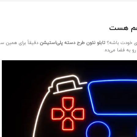
 هم هست
یای خودت باشه؟
تابلو نئون طرح دسته پلی‌استیشن
دقیقاً برای همین س
و به فضا می‌ده.