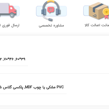
نت اصالت کالا
ارسال فوری (
مشاوره تخصصی
80
,
46*70
,
39*60
PVC مشکی یا چوب MDF
,
پلکسی گلاس ش