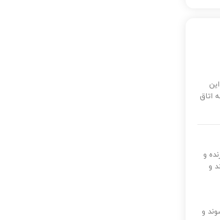
این
ه اتاق
نده و
د و
وند و