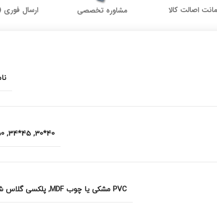
نت اصالت کالا
ارسال فوری (
مشاوره تخصصی
نا
*38
,
45*34
,
40*30
PVC مشکی یا چوب MDF
,
پلکسی گلاس ش