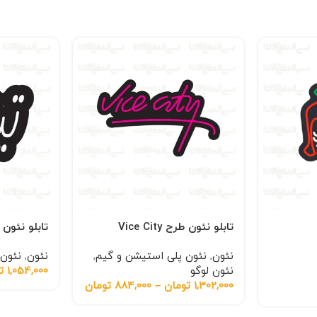
تابلو نئون طرح Vice City
تابلو نئون
نئون
,
نئون پلی استیشن و گیم
,
نئون
,
نئون 
نئون لوگو
1,054,000
ت
1,302,000
تومان
–
884,000
تومان