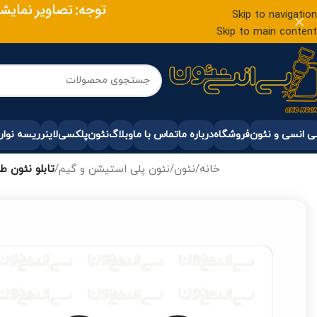
توجه: تصاویر نمایشی
Skip to navigation
Skip to main content
 انسی و نئون
فروشگاه
درباره ما
تماس با ما
وبلاگ
نئون
پلکسی
لاینر
ریسه نوار
خانه
/
نئون
/
نئون پلی استیشن و گیم
/
تابلو نئون ط