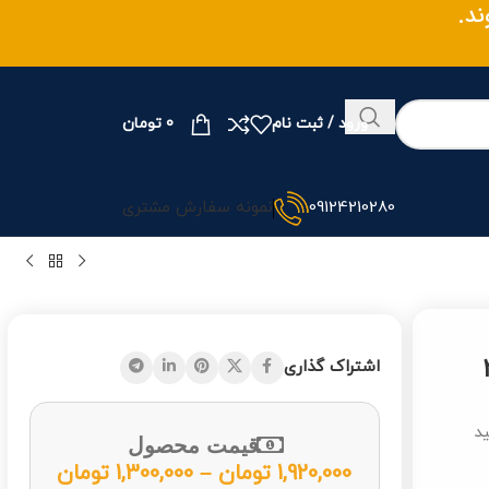
وند.
ورود / ثبت نام
0
تومان
09124210280
نمونه سفارش مشتری
اشتراک گذاری
ید
قیمت محصول
1,920,000
تومان
–
1,300,000
تومان