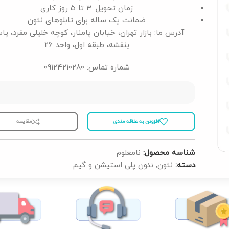
زمان تحویل: 3 تا 5 روز کاری
ضمانت یک ساله برای تابلوهای نئون
آدرس ما: بازار تهران، خیابان پامنار، کوچه خلیلی مفرد، پا
بنفشه، طبقه اول، واحد 26
شماره تماس: 09124210280
افزودن به علاقه مندی
مقايسه
شناسه محصول:
نامعلوم
دسته:
نئون
,
نئون پلی استیشن و گیم