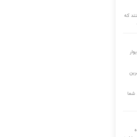
نند که
وار
رین
 شما
ه