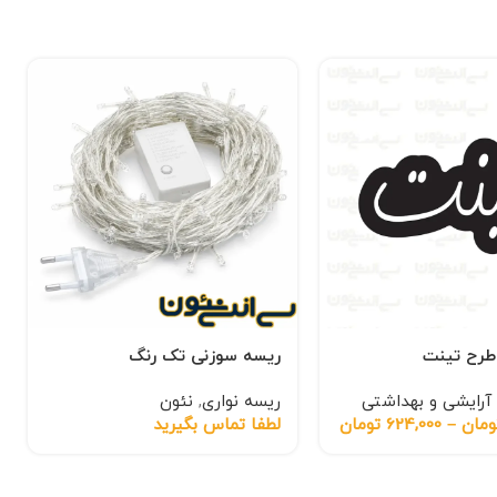
 طرح تینت
ریسه سوزنی تک رنگ
آرایشی و بهداشتی
ریسه نواری
,
نئون
ومان
–
624,000
تومان
لطفا تماس بگیرید