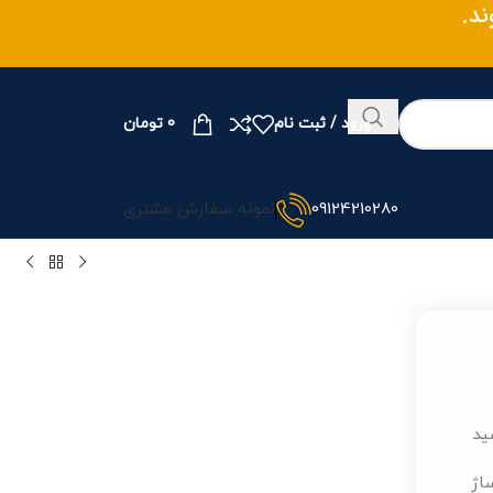
ند.
ورود / ثبت نام
0
تومان
09124210280
نمونه سفارش مشتری
اشتراک گذاری
ید
قیمت محصول
📞 به دلیل نوسان قیمت، لطفا
ساژ