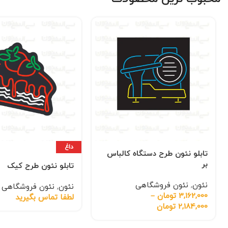
داغ
تابلو نئون طرح دستگاه کالباس
بر
تابلو نئون طرح کیک
نئون
,
نئون فروشگاهی
نئون
,
نئون فروشگاهی
3,162,000
تومان
–
لطفا تماس بگیرید
2,184,000
تومان