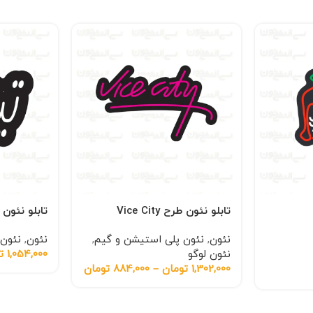
تابلو نئون طرح Vice City
تابلو نئون
نئون
,
نئون پلی استیشن و گیم
,
نئون
,
نئون 
نئون لوگو
1,054,000
ت
1,302,000
تومان
–
884,000
تومان