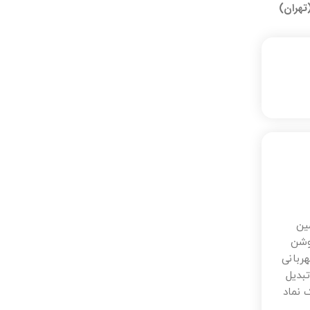
تهران)
ین
وشن
ربانی
بدیل
 نماد