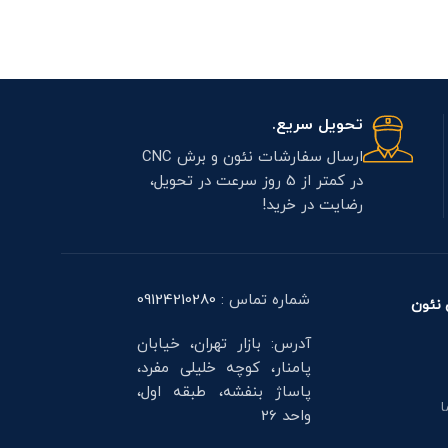
تحویل سریع.
ارسال سفارشات نئون و برش CNC
در کمتر از 5 روز سرعت در تحویل،
رضایت در خرید!
شماره تماس :
09124210280
نئون
آدرس: بازار تهران، خیابان
پامنار، کوچه خلیلی مفرد،
پاساژ بنفشه، طبقه اول،
ا
واحد 26