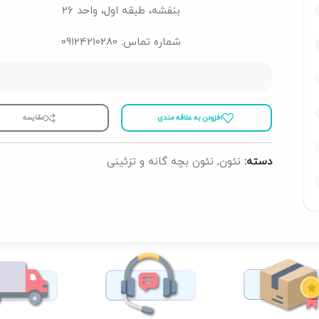
بنفشه، طبقه اول، واحد 26
شماره تماس: 09124210280
افزودن به علاقه مندی
مقايسه
دسته:
نئون
,
نئون بچه گانه و تزئینی