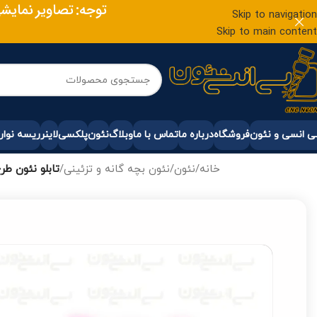
توجه: تصاویر نمایش
Skip to navigation
Skip to main content
 انسی و نئون
فروشگاه
درباره ما
تماس با ما
وبلاگ
نئون
پلکسی
لاینر
ریسه نوار
خانه
/
نئون
/
نئون بچه گانه و تزئینی
/
تابلو نئون ط