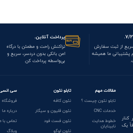
پرداخت آنلاین.
ریع از ثبت سفارش
تراکنش راحت و مطمئن با درگاه
م پشتیبانی ما همیشه
امن بانکی بدون دردسر، سریع و
.
بی‌واسطه پرداخت کن.
مقالات مهم
تابلو نئون
سی انسی 
تابلو نئون چیست ؟
نئون کافه
فروشگاه
خدمات CNC
نئون قلیون و سیگار
درباره ما
ال تجربه، در کنار
خطوط هدایت
نئون فست فود
تماس با م
اً یک
نابینایان
نئون لوگو
وبلاگ